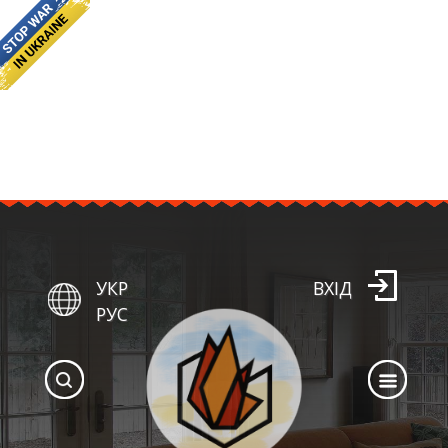
УКР
ВХІД
РУС