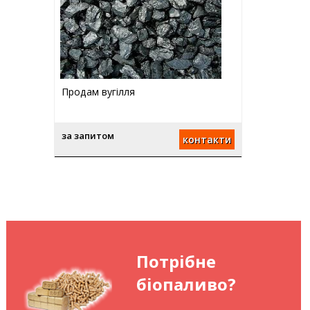
Продам вугілля
за запитом
контакти
Потрібне
біопаливо?