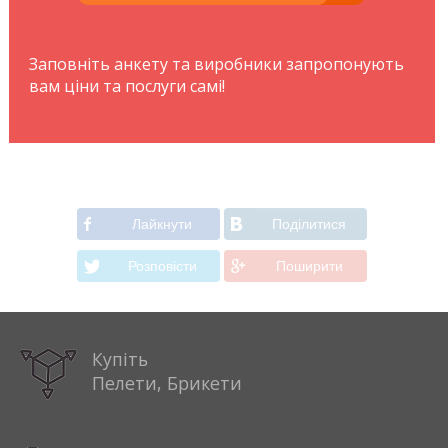
Заповніть анкету та виробники запропонують
вам ціни та послуги самі!
Лайкнути
Подiлитися
Розповiсти
Поширити
Купіть
Пелети, Брикети