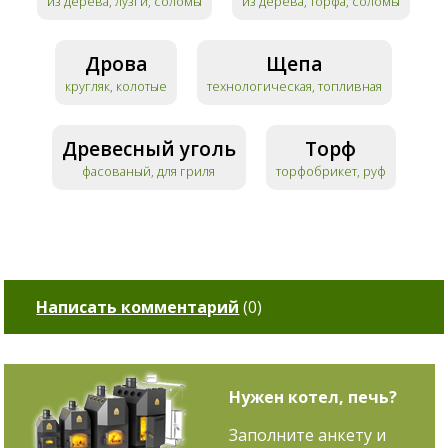
из дерева, лузги, соломы
из дерева, торфа, соломы
Дрова
Щепа
кругляк, колотые
технологическая, топливная
Древесный уголь
Торф
фасованый, для гриля
торфобрикет, руф
Написать комментарий
(
0
)
Нужен котел, печь?
Заполните анкету и