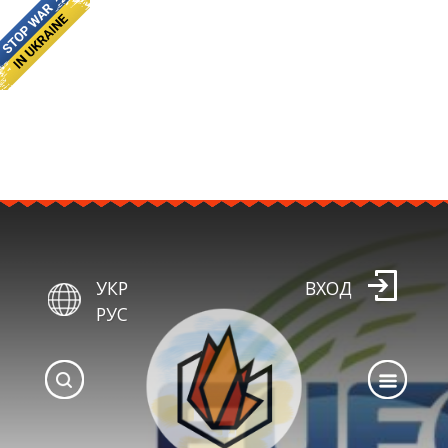
УКР
ВХОД
РУС