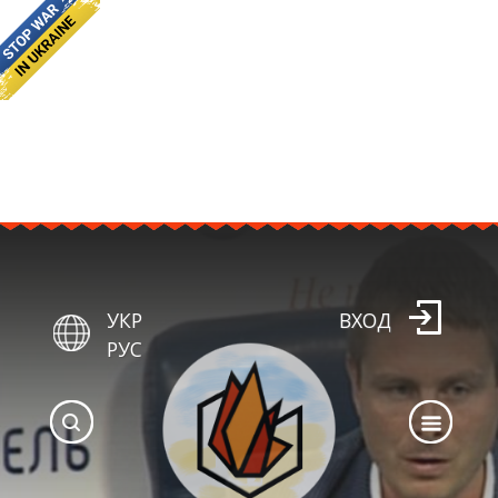
УКР
ВХОД
РУС