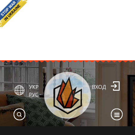
УКР
ВХОД
РУС