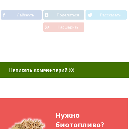
Лайкнуть
Поделиться
Рассказать
Расшарить
Написать комментарий
(
0
)
Нужно
биотопливо?