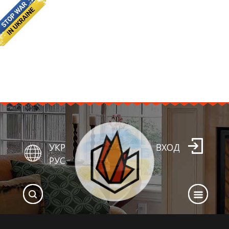
УКР
ВХОД
РУС