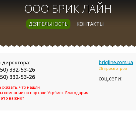
ООО БРИК ЛАЙН
ДЕЯТЕЛЬНОСТЬ
КОНТАКТЫ
 директора:
briqline.com.ua
26 просмотров
050) 332-53-26
050) 332-53-26
соц.сети:
 сказать, что нашли
ы компании на портале Укрбио». Благодарим!
 это важно?