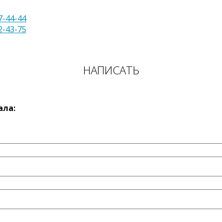
7-44-44
2-43-75
НАПИСАТЬ
ала: