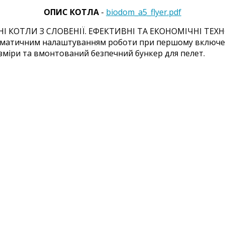
ОПИС КОТЛА
-
biodom_a5_flyer.pdf
 КОТЛИ З СЛОВЕНІЇ. ЕФЕКТИВНІ ТА ЕКОНОМІЧНІ ТЕХНО
томатичним налаштуванням роботи при першому включе
озміри та вмонтований безпечний бункер для пелет.