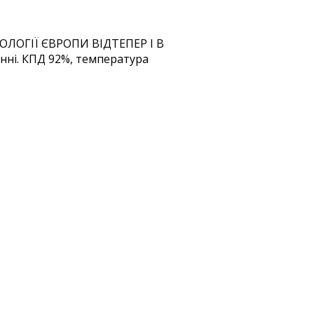
ЛОГІЇ ЄВРОПИ ВІДТЕПЕР І В
нні. КПД 92%, температура