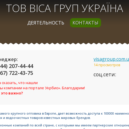
ТОВ ВІСА ГРУП УКРАЇНА
ДЕЯТЕЛЬНОСТЬ
КОНТАКТЫ
неджер:
visagroup.com.
14 просмотров
044) 207-44-44
067) 722-43-75
соц.сети:
 сказать, что нашли
ы компании на портале Укрбио». Благодарим!
 это важно?
самого крупного оптовика в Европе, дает возможность доступа к 100000 наимен
х и водоочистных товаров известных мировых брендов.
ционные компаний по всей стране, с которыми мы имеем партнерские отношени