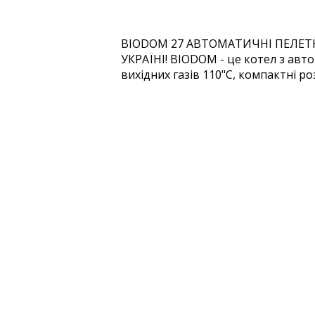
BIODOM 27 АВТОМАТИЧНІ ПЕЛЕТНІ
УКРАЇНІ! BIODOM - це котел з ав
вихідних газів 110"С, компактні р