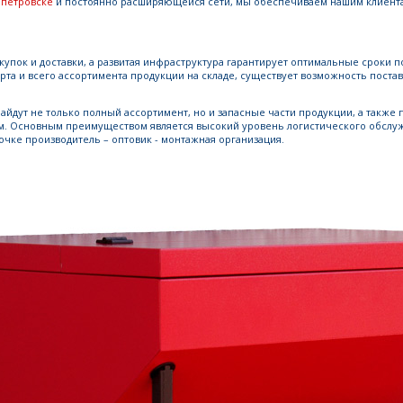
петровске
и постоянно расширяющейся сети, мы обеспечиваем нашим клиента
пок и доставки, а развитая инфраструктура гарантирует оптимальные сроки п
рта и всего ассортимента продукции на складе, существует возможность постав
найдут не только полный ассортимент, но и запасные части продукции, а также
. Основным преимуществом является высокий уровень логистического обслуж
очке производитель – оптовик - монтажная организация.