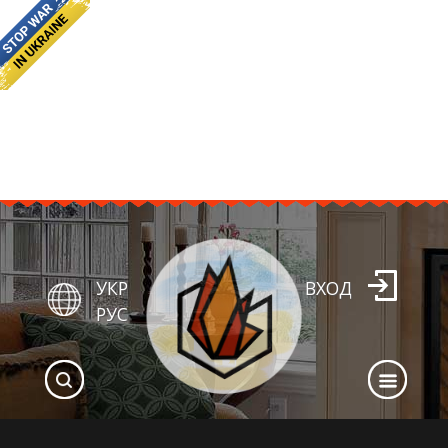
УКР
ВХОД
РУС