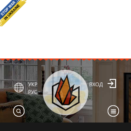
УКР
ВХОД
РУС