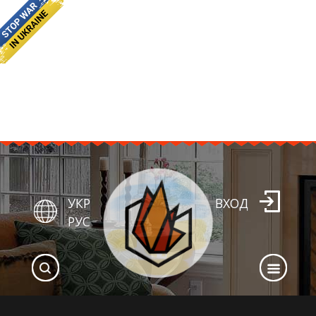
УКР
ВХОД
РУС