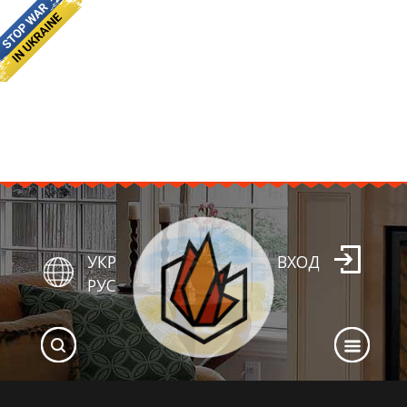
УКР
ВХОД
РУС