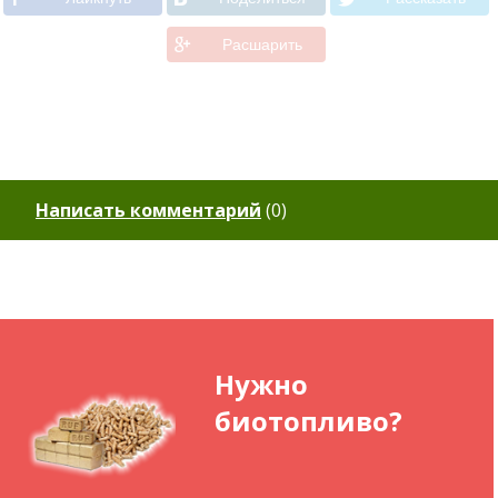
Расшарить
Написать комментарий
(
0
)
Нужно
биотопливо?