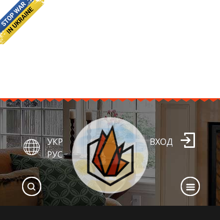
УКР
ВХОД
РУС