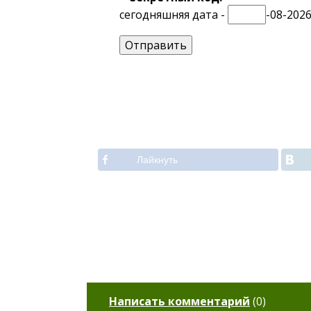
сегодняшняя дата -
-08-202
Лайкнуть
Написать комментарий
(
0
)