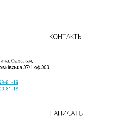
КОНТАКТЫ
аина
,
Одесская,
овківська 37/1 оф.303
99-81-18
00-81-18
НАПИСАТЬ