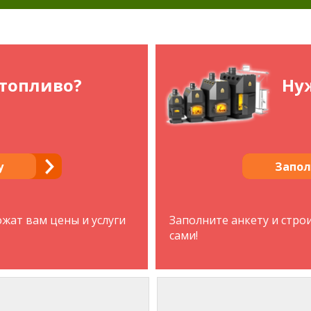
топливо?
Нуж
у
Запол
жат вам цены и услуги
Заполните анкету и стро
сами!