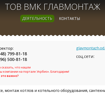
ТОВ ВМК ГЛАВМОНТАЖ
ДЕЯТЕЛЬНОСТЬ
КОНТАКТЫ
ректор:
glavmontazh.od
048) 799-81-18
соц.сети:
096) 500-81-18
 сказать, что нашли
ы компании на портале Укрбио». Благодарим!
 это важно?
се, монтаж котлов и котельного оборудования, сантехн