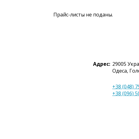
Прайс-листы не поданы.
Адрес:
29005
Укр
Одеса
,
Гол
+38 (048) 7
+38 (096) 5