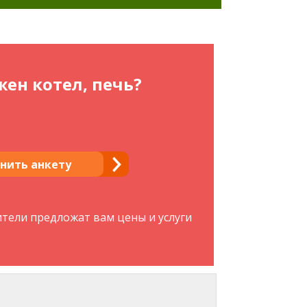
ен котел, печь?
нить анкету
ители предложат вам цены и услуги