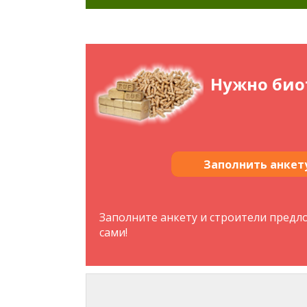
Нужно био
Заполнить анкет
Заполните анкету и строители предло
сами!