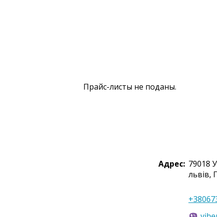
Прайс-листы не поданы.
Адрес:
79018
У
львів
,
+38067
vibe