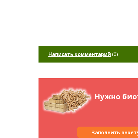
Написать комментарий
(
0
)
Нужно био
Заполнить анкет