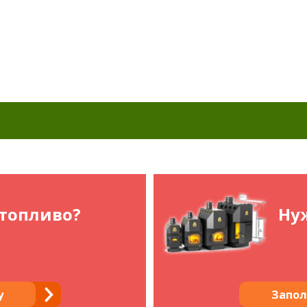
топливо?
Нуж
у
Запол