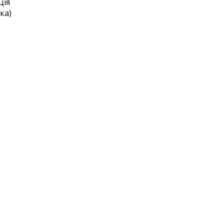
ція
ка)