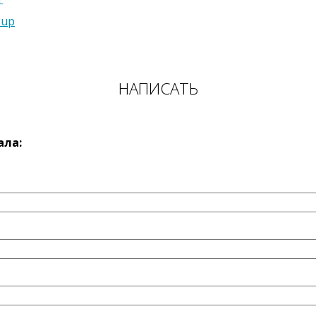
sup
НАПИСАТЬ
ала: