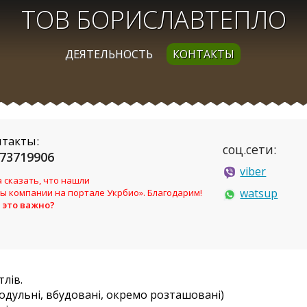
ТОВ БОРИСЛАВТЕПЛО
ДЕЯТЕЛЬНОСТЬ
КОНТАКТЫ
нтакты:
соц.сети:
73719906
viber
 сказать, что нашли
watsup
ы компании на портале Укрбио». Благодарим!
 это важно?
лів.
одульні, вбудовані, окремо розташовані)