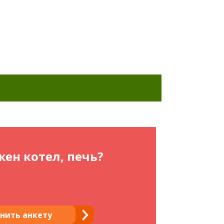
ен котел, печь?
нить анкету