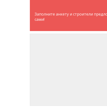
Заполните анкету и строители предло
сами!