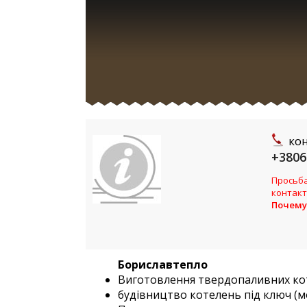
ко
+3806
Просьба
контакт
Почему
Бориславтепло
Виготовлення твердопаливних кот
будівництво котелень під ключ (м