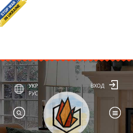
УКР
ВХОД
РУС