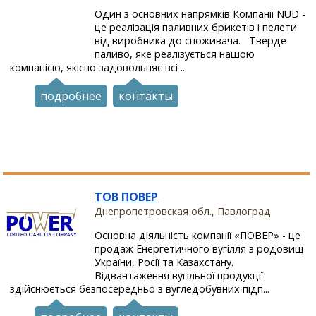
Один з основних напрямків Компанії NUD -
це реалізація паливних брикетів і пелети
від виробника до споживача. Тверде
паливо, яке реалізується нашою
компанією, якісно задовольняє всі ...
подробнее
контакты
ТОВ ПОВЕР
Днепропетровская обл., Павлоград
Основна діяльність компанії «ПОВЕР» - це
продаж Енергетичного вугілля з родовищ
України, Росії та Казахстану.
Відвантаження вугільної продукції
здійснюється безпосередньо з вугледобувних підп...