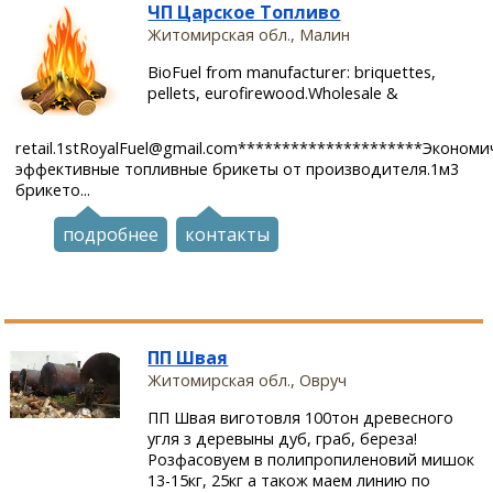
ЧП Царское Топливо
Житомирская обл., Малин
BioFuel from manufacturer: briquettes,
pellets, eurofirewood.Wholesale &
retail.1stRoyalFuel@gmail.com*********************Экономи
эффективные топливные брикеты от производителя.1м3
брикето...
подробнее
контакты
ПП Швая
Житомирская обл., Овруч
ПП Швая виготовля 100тон древесного
угля з деревыны дуб, граб, береза!
Розфасовуем в полипропиленовий мишок
13-15кг, 25кг а також маем линию по