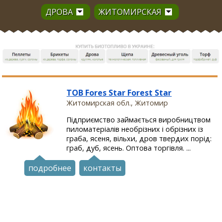
ДРОВА
ЖИТОМИРСКАЯ
ТОВ Fores Star Forest Star
Житомирская обл., Житомир
Підприємство займається виробництвом
пиломатеріалів необрізних і обрізних із
граба, ясеня, вільхи, дров твердих порід:
граб, дуб, ясень. Оптова торгівля. ...
подробнее
контакты