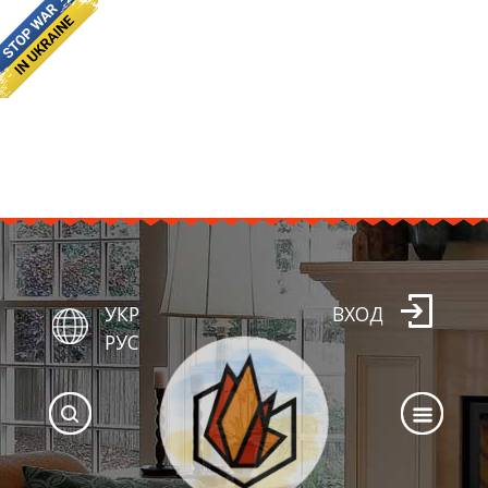
УКР
ВХОД
РУС