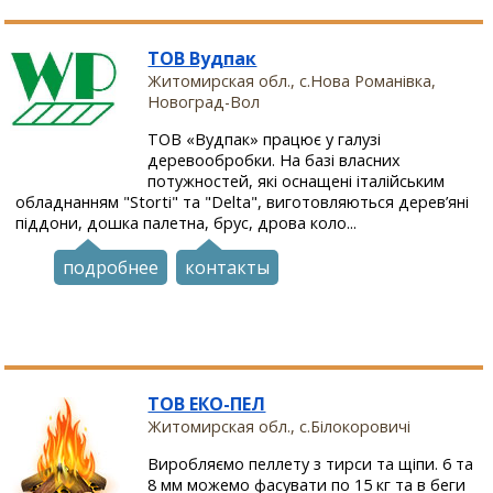
ТОВ Вудпак
Житомирская обл., с.Нова Романівка,
Новоград-Вол
ТОВ «Вудпак» працює у галузі
деревообробки. На базі власних
потужностей, які оснащені італійським
обладнанням "Storti" та "Delta", виготовляються дерев’яні
піддони, дошка палетна, брус, дрова коло...
подробнее
контакты
ТОВ ЕКО-ПЕЛ
Житомирская обл., с.Білокоровичі
Виробляємо пеллету з тирси та щіпи. 6 та
8 мм можемо фасувати по 15 кг та в беги