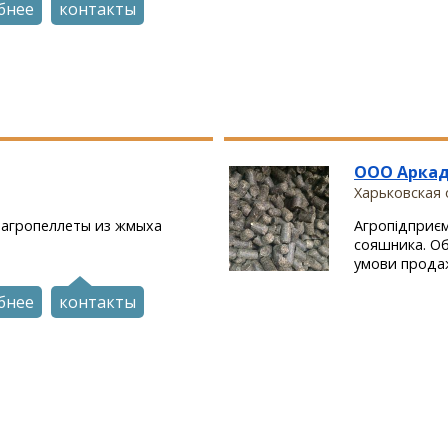
бнее
контакты
ООО Арка
Харьковская о
 агропеллеты из жмыха
Агропідприєм
сояшника. Об
умови продажу
бнее
контакты