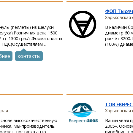
ФОП Тысяч
Харьковская о
нулы (пеллеты) из шелухи
В наличии бр
елуха).Розничная цена 1500
диаметр 60 м
2 т) -1300 грн./т.Форма оплаты
расчёт 3200.
с НДС)Осуществляем ...
(100%) диамет
бнее
контакты
ТОВ ЕВЕРЕС
град
Харьковская о
основе высококачественную
Вашій увазі п
ичника. Мы-производитель,
2005». Основ
расчет, поставка авто
виробництво 