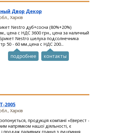
ный Двор Декор
бл., Харків
икет Nestro дуб+сосна (80%+20%)
м., цена с НДС 3600 грн., цена за наличный
 Брикет Nestro шелуха подсолнечника
р 50 - 60 мм.,цена с НДС 200...
подробнее
контакты
Т-2005
бл., Харків
ропонується, продукція компанії «Еверест -
ним напрямком нашої діяльності, є
і продаж паливних гранул з лушпиння