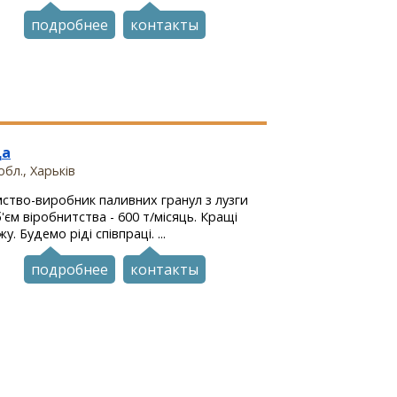
подробнее
контакты
да
бл., Харьків
ство-виробник паливних гранул з лузги
'єм віробнитства - 600 т/місяць. Кращі
. Будемо ріді співпраці. ...
подробнее
контакты