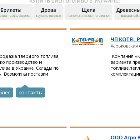
ЧП KOTEL-
Харьковская 
продажа твердого топлива.
Компания «K
ко производство и
варианта пр
лива в Украине. Склады по
топливе,теп
ы. Возможны поставки
комплектации
бнее
контакты
ООО Агро 