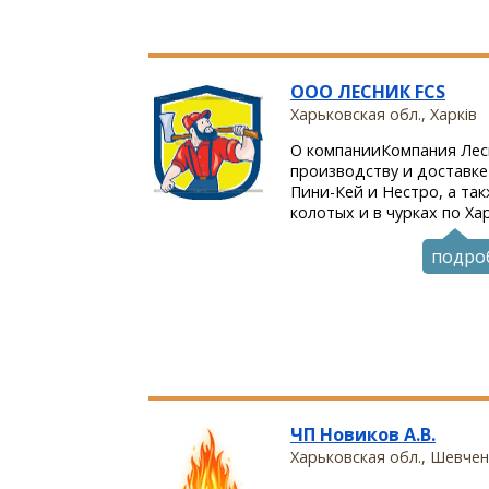
OOO ЛЕСНИК FCS
Харьковская обл., Харкiв
О компанииКомпания Лес
производству и доставке
Пини-Кей и Нестро, а та
колотых и в чурках по Хар
подро
ЧП Новиков А.В.
Харьковская обл., Шевче