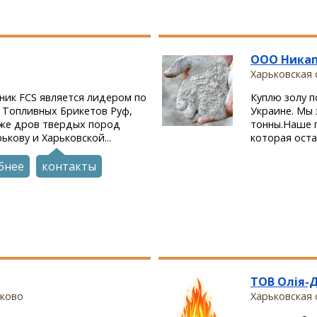
ООО Никап
Харьковская 
ник FCS является лидером по
Куплю золу п
 Топливных Брикетов Руф,
Украине. Мы 
кже дров твердых пород
тонны.Наше п
ькову и Харьковской...
которая оста
бнее
контакты
ТОВ Олія-
нково
Харьковская о