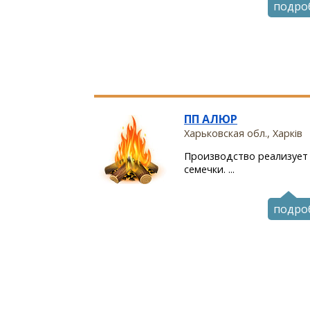
подро
ПП АЛЮР
Харьковская обл., Харків
Производство реализует
семечки. ...
подро