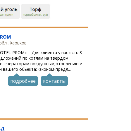
PROM
обл., Харьков
OTEL-PROM» Для клиента у нас есть 3
едложений по котлам на твердом
логенераторам воздушным,отоплению и
 вашего обьекта: -эконом-предл...
подробнее
контакты
ВД