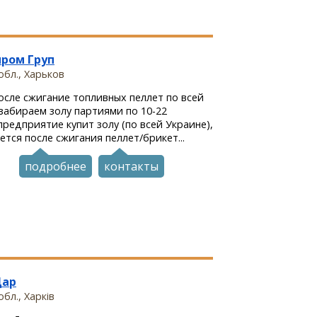
ром Груп
обл., Харьков
осле сжигание топливных пеллет по всей
забираем золу партиями по 10-22
редприятие купит золу (по всей Украине),
ется после сжигания пеллет/брикет...
подробнее
контакты
Дар
бл., Харків