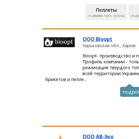
ООО BIoopt
Харьковская обл., Харків
Bioopt- производство и 
Профиль компании - толь
реализация твердого топ
всей территории Украин
брикетов и пелле...
подро
ООО АВ-Эко