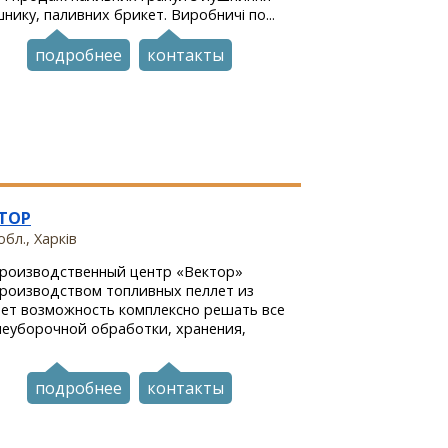
шнику, паливних брикет. Виробничі по...
подробнее
контакты
ТОР
бл., Харків
роизводственный центр «Вектор»
производством топливных пеллет из
еет возможность комплексно решать все
леуборочной обработки, хранения,
подробнее
контакты