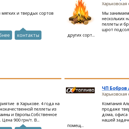
Харьковская 
 мягких и твердых сортов
Мы занимаем
нескольких н
пеллеты и бр
шрот подсол
бнее
контакты
других сорт...
ЧП Бобров
Харьковская 
иятие в Харькове. 4 года на
Компания Аль
кокачественной пеллеты из
продаже тве
раины и Европы.Собственное
дома, офиса
Цена 900 грн/т. В...
нашей задаче
помещ...