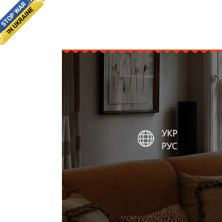
УКР
РУС