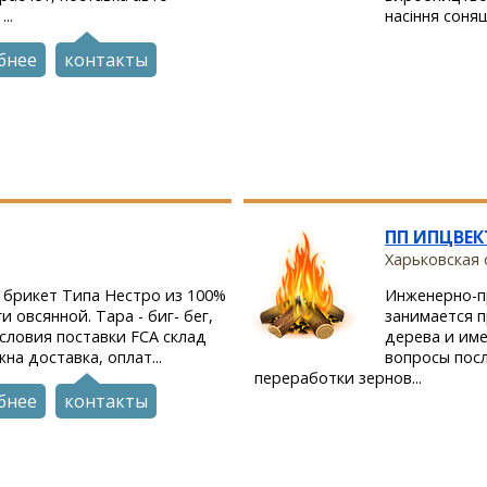
..
насіння соня
бнее
контакты
ПП ИПЦВЕК
Харьковская о
 брикет Типа Нестро из 100%
Инженерно-п
и овсянной. Тара - биг- бег,
занимается 
 условия поставки FCA склад
дерева и им
на доставка, оплат...
вопросы пос
переработки зернов...
бнее
контакты