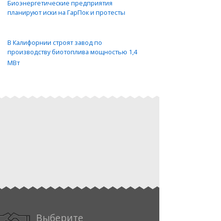
Биоэнергетические предприятия
планируют иски на ГарПок и протесты
В Калифорнии строят завод по
производству биотоплива мощностью 1,4
МВт
Выберите