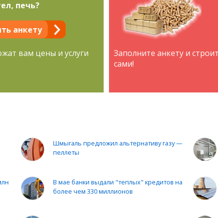
ел, печь?
ть анкету
ожат вам цены и услуги
Заполните анкету и строи
сами!
Шмыгаль предложил альтернативу газу —
пеллеты
млн
В мае банки выдали "теплых" кредитов на
более чем 330 миллионов