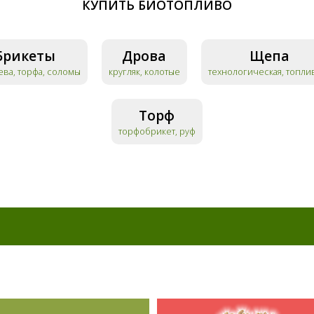
КУПИТЬ БИОТОПЛИВО
Брикеты
Дрова
Щепа
ева, торфа, соломы
кругляк, колотые
технологическая, топли
Торф
торфобрикет, руф