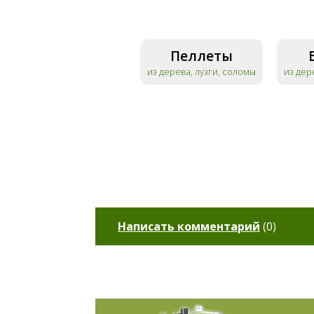
Пеллеты
из дерева, лузги, соломы
из дер
Написать комментарий
(
0
)