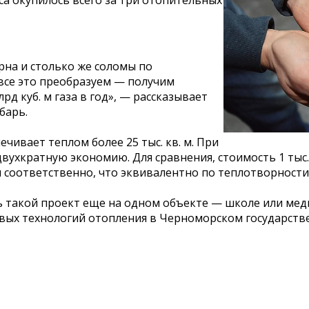
а окупилось всего за три отопительных
рна и столько же соломы по
 все это преобразуем — получим
рд куб. м газа в год», — рассказывает
барь.
чивает теплом более 25 тыс. кв. м. При
вухкратную экономию. Для сравнения, стоимость 1 тыс. 
н соответственно, что эквивалентно по теплотворности 
ь такой проект еще на одном объекте — школе или мед
вых технологий отопления в Черноморском государств