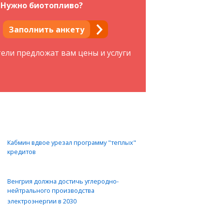
Нужно биотопливо?
Заполнить анкету
тели предложат вам цены и услуги
Кабмин вдвое урезал программу "теплых"
кредитов
Венгрия должна достичь углеродно-
нейтрального производства
электроэнергии в 2030