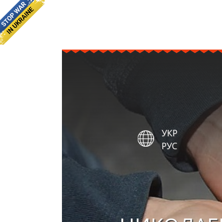
УКР
РУС