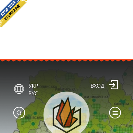
УКР
ВХОД
РУС