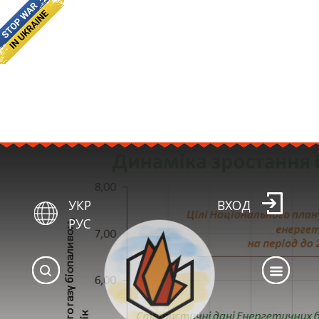
УКР
ВХОД
РУС