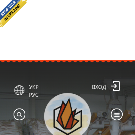
УКР
ВХОД
РУС