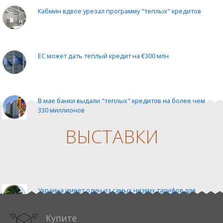
Кабмин вдвое урезал программу "теплых" кредитов
ЕС может дать теплый кредит на €300 млн
В мае банки выдали "теплых" кредитов на более чем
330 миллионов
ВЫСТАВКИ
Венгрия должна достичь углеродно-нейтрального
производства электроэнергии в 2030
%EXHIBITION_1%
Украина имеет один из самых низких тарифов для
сектора биоэнергетики — Гелетуха
Купите