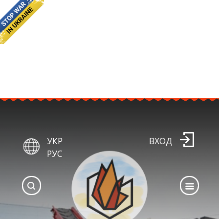
УКР
ВХОД
РУС