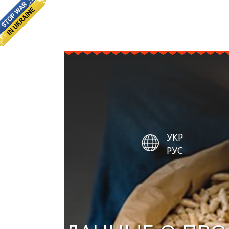
УКР
РУС