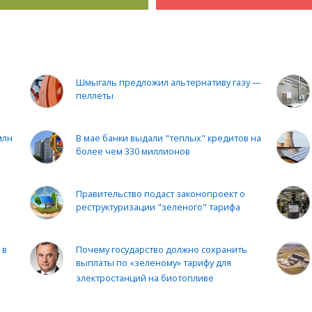
Шмыгаль предложил альтернативу газу —
пеллеты
млн
В мае банки выдали "теплых" кредитов на
более чем 330 миллионов
Правительство подаст законопроект о
—
реструктуризации "зеленого" тарифа
 в
Почему государство должно сохранить
выплаты по «зеленому» тарифу для
электростанций на биотопливе