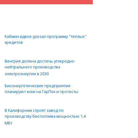
Кабмин вдвое урезал программу "теплых"
кредитов
Венгрия должна достичь углеродно-
нейтрального производства
электроэнергии в 2030
Биоэнергетические предприятия
планируют иски на ГарПок и протесты
В Калифорнии строят завод по
производству биотоплива мощностью 1,4
МВт