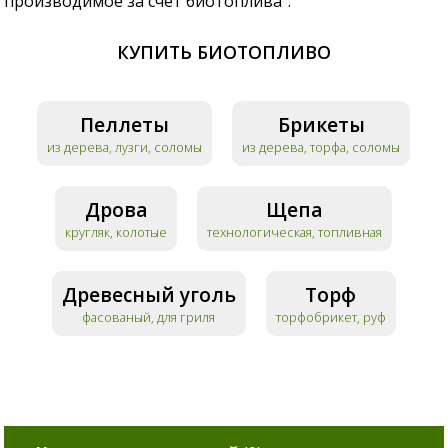
производимое за счет биотоплива".
КУПИТЬ БИОТОПЛИВО
Пеллеты
Брикеты
из дерева, лузги, соломы
из дерева, торфа, соломы
Дрова
Щепа
кругляк, колотые
технологическая, топливная
Древесный уголь
Торф
фасованый, для гриля
торфобрикет, руф