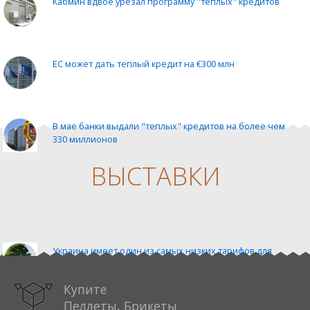
Кабмин вдвое урезал программу "теплых" кредитов
ЕС может дать теплый кредит на €300 млн
В мае банки выдали "теплых" кредитов на более чем
330 миллионов
ВЫСТАВКИ
Венгрия должна достичь углеродно-нейтрального
производства электроэнергии в 2030
%EXHIBITION_1%
Украина имеет один из самых низких тарифов для
сектора биоэнергетики — Гелетуха
Купите
Пеллеты, Брикеты