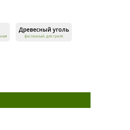
Древесный уголь
вная
фасованый, для гриля