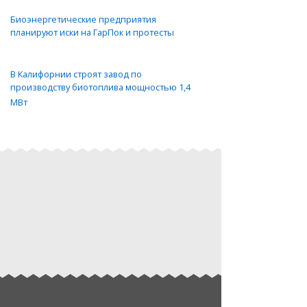
Биоэнергетические предприятия
планируют иски на ГарПок и протесты
В Калифорнии строят завод по
производству биотоплива мощностью 1,4
МВт