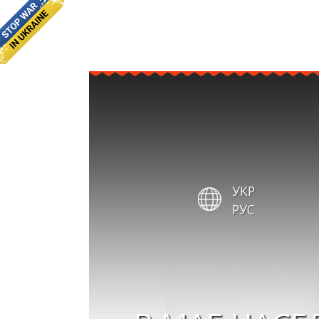
УКР
РУС