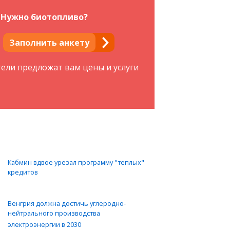
Нужно биотопливо?
Заполнить анкету
тели предложат вам цены и услуги
Кабмин вдвое урезал программу "теплых"
кредитов
Венгрия должна достичь углеродно-
нейтрального производства
электроэнергии в 2030