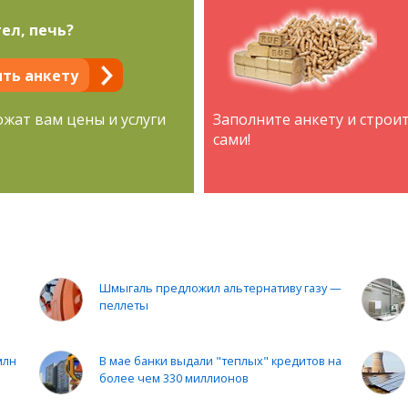
ел, печь?
ть анкету
ожат вам цены и услуги
Заполните анкету и строи
сами!
Шмыгаль предложил альтернативу газу —
пеллеты
млн
В мае банки выдали "теплых" кредитов на
более чем 330 миллионов