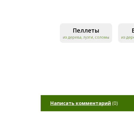
Пеллеты
из дерева, лузги, соломы
из дер
Написать комментарий
(
0
)