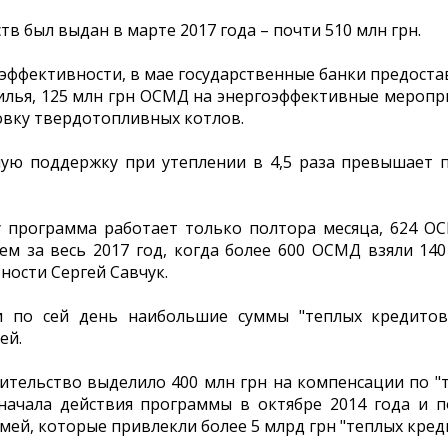
в был выдан в марте 2017 года – почти 510 млн грн.
оэффективности, в мае государственные банки предоста
лья, 125 млн грн ОСМД на энергоэффективные меропри
овку твердотопливных котлов.
ную поддержку при утеплении в 4,5 раза превышает 
ду программа работает только полтора месяца, 624 О
ем за весь 2017 год, когда более 600 ОСМД взяли 140
ности Сергей Савчук.
и по сей день наибольшие суммы "теплых кредито
ей.
вительство выделило 400 млн грн на компенсации по "
начала действия программы в октябре 2014 года и 
емей, которые привлекли более 5 млрд грн "теплых кред