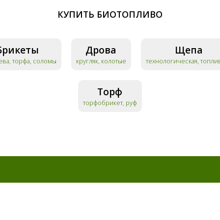
КУПИТЬ БИОТОПЛИВО
Брикеты
Дрова
Щепа
ева, торфа, соломы
кругляк, колотые
технологическая, топли
Торф
торфобрикет, руф