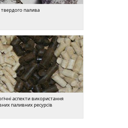
 твердого палива
огічні аспекти використання
вних паливних ресурсів