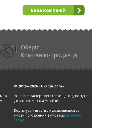
База компаній
Оберіть
Компанію-продавця
© 2012—2026
«Ukrbio.com».
ом та
Усі права застережені і захищені відповідно
ам
до законодавства України.
Користування сайтом дозволяється за
умови погодження з умовами
публічної
Угоди
.