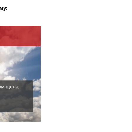
му:
зміщена,