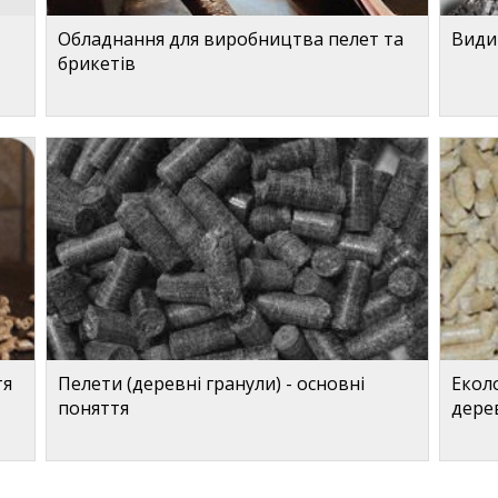
Обладнання для виробництва пелет та
Види
брикетів
тя
Пелети (деревні гранули) - основні
Екол
поняття
дере