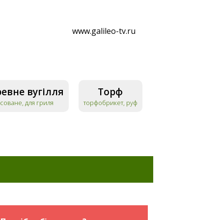
www.galileo-tv.ru
евне вугілля
Торф
соване, для гриля
торфобрикет, руф