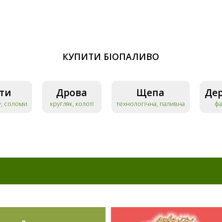
КУПИТИ БІОПАЛИВО
ти
Дрова
Щепа
Дер
у, соломи
кругляк, колоті
технологічна, паливна
фа