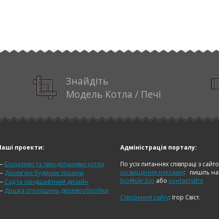
Знайдіть
Модель Котла / Печі
Наші проекти:
Адміністрація порталу:
—
Біопаливо та твердопаливні котли
По усіх питаннях співпраці з сайт
розміщення реклами
:
пишіть н
—
Дерев'яні будинки України
bio@ukr.bio
або
контактуйте
—
Сад та ландшафтний дизайн
—
Дошка оголошень деревообробки
Створення сайту
: Ігор Свіст.