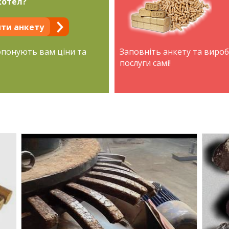
котел?
ти анкету
опонують вам ціни та
Заповніть анкету та виро
послуги самі!