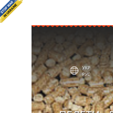
УКР
РУС