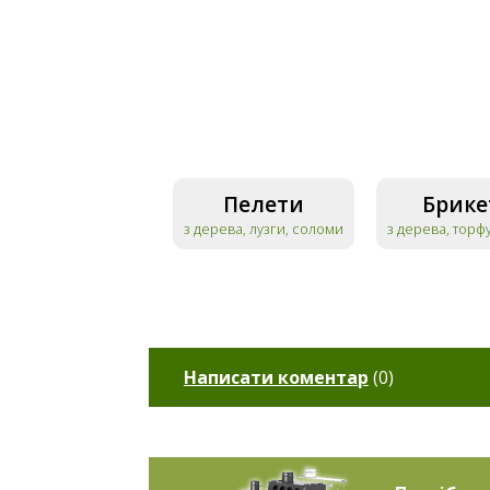
Пелети
Брике
з дерева, лузги, соломи
з дерева, торф
Написати коментар
(
0
)