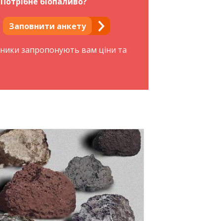
Потрібне біопаливо?
Заповнити анкету
бники запропонують вам ціни та