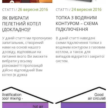
24 вересня 2016
26 вересня 2016
СТАТТІ /
СТАТТІ /
ТОПКА З ВОДЯНИМ
ЯК ВИБРАТИ
КОНТУРОМ – СХЕМА
ПЕЛЕТНИЙ КОТЕЛ
ПІДКЛЮЧЕННЯ
(ДОКЛАДНО)?
В даній статті наведені
У даній статті ми пропонуємо
схеми підключення топки з
запитальник, створений
водяним контуром з газовим
нами на основі нашого
котлом, а також для
досвіду, відповівши на
випадків відкритої і закритої
питання якого Ви зможете
систем.
вибрати у всьому
різноманітті пропозицій
дійсно відповідний Вам
котел (в дужка