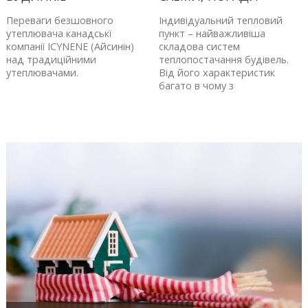
Переваги безшовного
Індивідуальний тепловий
утеплювача канадськї
пункт – найважливіша
компанії ICYNENE (Айсинін)
складова систем
над традиційними
теплопостачання будівель.
утеплювачами.
Від його характеристик
багато в чому з