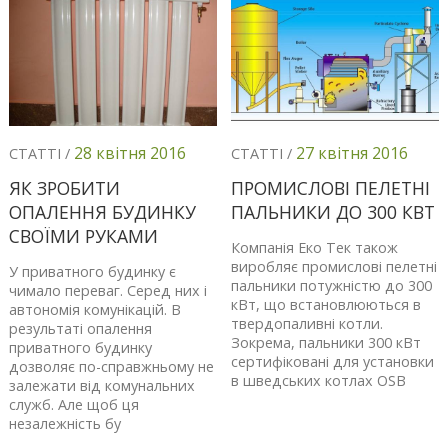
28 квітня 2016
27 квітня 2016
СТАТТІ /
СТАТТІ /
ЯК ЗРОБИТИ
ПРОМИСЛОВІ ПЕЛЕТНІ
ОПАЛЕННЯ БУДИНКУ
ПАЛЬНИКИ ДО 300 КВТ
СВОЇМИ РУКАМИ
Компанія Еко Тек також
виробляє промислові пелетні
У приватного будинку є
пальники потужністю до 300
чимало переваг. Серед них і
кВт, що встановлюються в
автономія комунікацій. В
твердопаливні котли.
результаті опалення
Зокрема, пальники 300 кВт
приватного будинку
сертифіковані для установки
дозволяє по-справжньому не
в шведських котлах OSB
залежати від комунальних
служб. Але щоб ця
незалежність бу