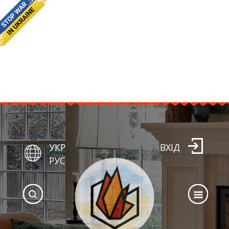
УКР
ВХІД
РУС