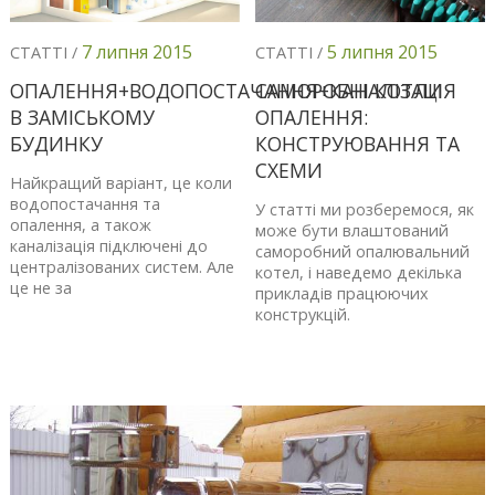
7 липня 2015
5 липня 2015
СТАТТІ /
СТАТТІ /
ОПАЛЕННЯ+ВОДОПОСТАЧАННЯ+КАНАЛІЗАЦІЯ
САМОРОБНІ КОТЛИ
В ЗАМІСЬКОМУ
ОПАЛЕННЯ:
БУДИНКУ
КОНСТРУЮВАННЯ ТА
СХЕМИ
Найкращий варіант, це коли
водопостачання та
У статті ми розберемося, як
опалення, а також
може бути влаштований
каналізація підключені до
саморобний опалювальний
централізованих систем. Але
котел, і наведемо декілька
це не за
прикладів працюючих
конструкцій.