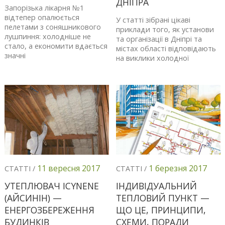
ДНІПРА
Запорізька лікарня №1
відтепер опалюється
У статті зібрані цікаві
пелетами з соняшникового
приклади того, як установи
лушпиння: холодніше не
та організації в Дніпрі та
стало, а економити вдається
містах області відповідають
значні
на виклики холодної
11 вересня 2017
1 березня 2017
СТАТТІ /
СТАТТІ /
УТЕПЛЮВАЧ ICYNENE
ІНДИВІДУАЛЬНИЙ
(АЙСИНІН) —
ТЕПЛОВИЙ ПУНКТ —
ЕНЕРГОЗБЕРЕЖЕННЯ
ЩО ЦЕ, ПРИНЦИПИ,
БУДИНКІВ
СХЕМИ, ПОРАДИ