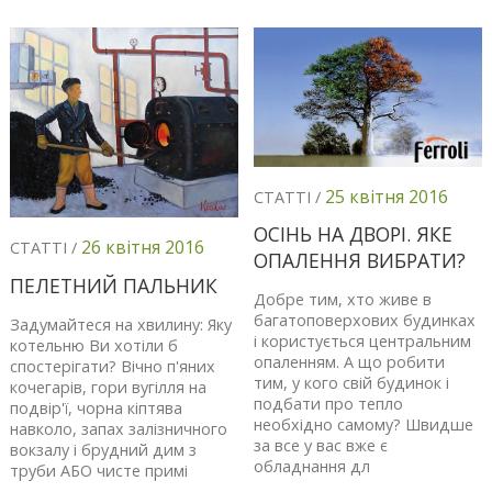
25 квітня 2016
СТАТТІ /
ОСІНЬ НА ДВОРІ. ЯКЕ
26 квітня 2016
СТАТТІ /
ОПАЛЕННЯ ВИБРАТИ?
ПЕЛЕТНИЙ ПАЛЬНИК
Добре тим, хто живе в
багатоповерхових будинках
Задумайтеся на хвилину: Яку
і користується центральним
котельню Ви хотіли б
опаленням. А що робити
спостерігати? Вічно п'яних
тим, у кого свій будинок і
кочегарів, гори вугілля на
подбати про тепло
подвір'ї, чорна кіптява
необхідно самому? Швидше
навколо, запах залізничного
за все у вас вже є
вокзалу і брудний дим з
обладнання дл
труби АБО чисте примі