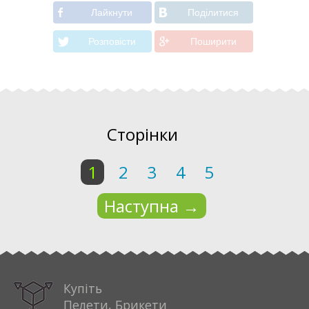
Лайкнути
Подiлитися
Розповiсти
Поширити
Сторінки
1
2
3
4
5
Наступна
→
Купіть
Пелети, Брикети