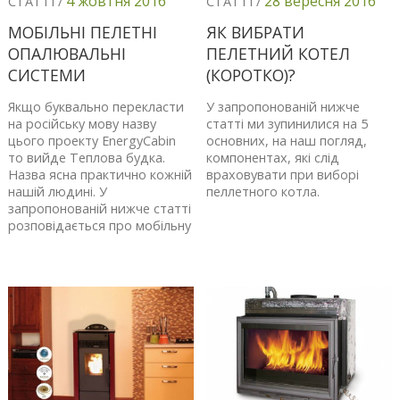
4 жовтня 2016
28 вересня 2016
СТАТТІ /
СТАТТІ /
МОБІЛЬНІ ПЕЛЕТНІ
ЯК ВИБРАТИ
ОПАЛЮВАЛЬНІ
ПЕЛЕТНИЙ КОТЕЛ
СИСТЕМИ
(КОРОТКО)?
Якщо буквально перекласти
У запропонованій нижче
на російську мову назву
статті ми зупинилися на 5
цього проекту EnergyCabin
основних, на наш погляд,
то вийде Теплова будка.
компонентах, які слід
Назва ясна практично кожній
враховувати при виборі
нашій людині. У
пеллетного котла.
запропонованій нижче статті
розповідається про мобільну