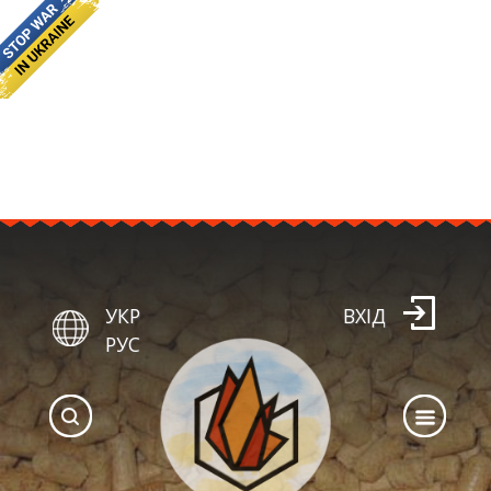
УКР
ВХІД
РУС