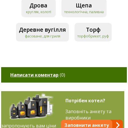
Дрова
Щепа
кругляк, колоті
технологічна, паливна
Деревне вугілля
Торф
фасоване, для гриля
торфобрикет, руф
Написати коментар
(
0
)
Потрібен котел?
Заповніть анкету та
виробники
Заповнити анкету
запропонують вам ціни