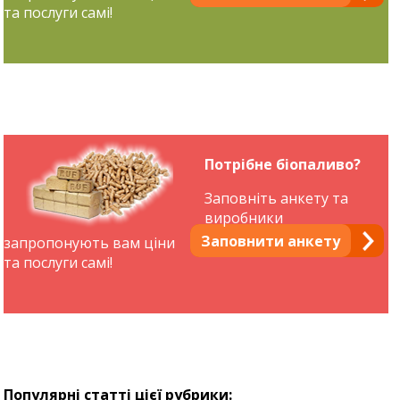
та послуги самі!
Потрібне біопаливо?
Заповніть анкету та
виробники
Заповнити анкету
запропонують вам ціни
та послуги самі!
Популярні статті цієї рубрики: