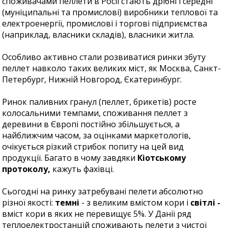
споживачами пеллети в Росії стають дрібні і середні
(муніципальні та промислові) виробники теплової та
електроенергії, промислові і торгові підприємства
(наприклад, власники складів), власники житла.
Особливо активно стали розвиватися ринки збуту
пеллет навколо таких великих міст, як Москва, Санкт-
Петербург, Нижній Новгород, Єкатеринбург.
Ринок паливних гранул (пеллет, брикетів) росте
колосальними темпами, споживання пеллет з
деревини в Європі постійно збільшується, а
найближчим часом, за оцінками маркетологів,
очікується різкий стрибок попиту на цей вид
продукції. Багато в чому завдяки
Кіотському
протоколу,
кажуть фахівці.
Сьогодні на ринку затребувані пелети абсолютно
різної якості:
темні
- з великим вмістом кори і
світлі -
вміст кори в яких не перевищує 5%. У Данії ряд
теплоелектростанцій споживають пелети з чистої