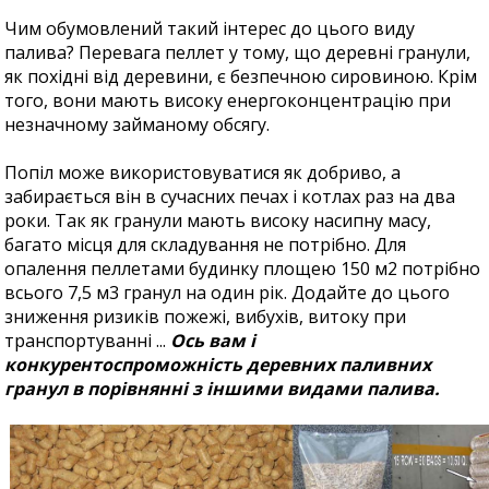
Чим обумовлений такий інтерес до цього виду
палива? Перевага пеллет у тому, що деревні гранули,
як похідні від деревини, є безпечною сировиною. Крім
того, вони мають високу енергоконцентрацію при
незначному займаному обсягу.
Попіл може використовуватися як добриво, а
забирається він в сучасних печах і котлах раз на два
роки. Так як гранули мають високу насипну масу,
багато місця для складування не потрібно. Для
опалення пеллетами будинку площею 150 м2 потрібно
всього 7,5 м3 гранул на один рік. Додайте до цього
зниження ризиків пожежі, вибухів, витоку при
транспортуванні ...
Ось вам і
конкурентоспроможність деревних паливних
гранул в порівнянні з іншими видами палива.