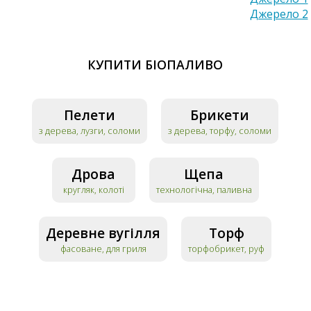
Джерело 2
КУПИТИ БІОПАЛИВО
Пелети
Брикети
з дерева, лузги, соломи
з дерева, торфу, соломи
Дрова
Щепа
кругляк, колоті
технологічна, паливна
Деревне вугілля
Торф
фасоване, для гриля
торфобрикет, руф