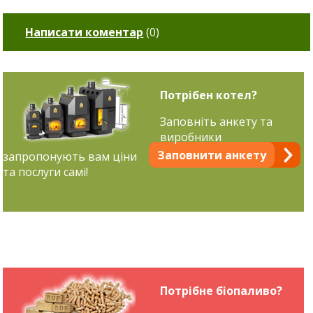
Написати коментар
(
0
)
Потрібен котел?
Заповніть анкету та
виробники
Заповнити анкету
запропонують вам ціни
та послуги самі!
Потрібне біопаливо?