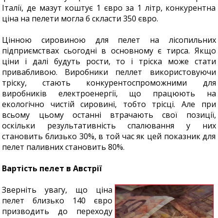
Італії, де мазут коштує 1 євро за 1 літр, конкурентна
ціна на пелети могла б скласти 350 євро.
Цінною сировиною для пелет на лісопильних
підприємствах сьогодні в основному є тирса. Якщо
ціни і далі будуть рости, то і тріска може стати
привабливою. Виробники пеллет використовуючи
тріску, стають конкурентоспроможними для
виробників електроенергії, що працюють на
екологічно чистій сировині, тобто трісці. Але при
всьому цьому останні втрачають свої позиції,
оскільки результативність спалювання у них
становить близько 30%, в той час як цей показник для
пелет паливних становить 80%.
Вартість пелет в Австрії
Зверніть увагу, що ціна
пелет близько 140 євро
призводить до переходу