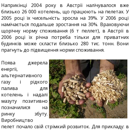
Наприкінці 2004 року в Австрії налічувалося вже
близько 26 000 котелень, що працюють на пелетах. У
2005 році їх чисельність зросла на 39%. У 2006 році
намічається подальше зростання на 30%. Враховуючи
щорічну норму споживання (6 т пеллет), в Австрії в
2006 році їх річна потреба тільки для приватних
будинків може скласти близько 280 тис. тонн. Вони
прагнуть до підвищення норми споживання.
Поява джерела
енергії,
альтернативного
газу і рідкого
палива для
котелень і надалі
мазуту позитивно
позначилися на
ринку збуту.
Виробництво
пелет почало свій стрімкий розвиток. Для прикладу: в