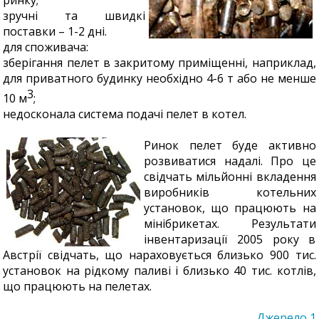
зручні та швидкі
поставки – 1-2 дні.
для споживача:
зберігання пелет в закритому приміщенні, наприклад,
для приватного будинку необхідно 4-6 т або не менше
3
10 м
;
недосконала система подачі пелет в котел.
Ринок пелет буде активно
розвиватися надалі. Про це
свідчать мільйонні вкладення
виробників котельних
установок, що працюють на
мінібрикетах. Результати
інвентаризації 2005 року в
Австрії свідчать, що нараховується близько 900 тис.
установок на рідкому паливі і близько 40 тис. котлів,
що працюють на пелетах.
Джерело 1