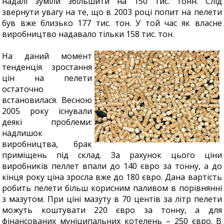
надалі зуміли збільшити на 150 тис. тонн. Слід
звернути увагу на те, що в 2003 році попит на пелети
був вже близько 177 тис. тон. У той час як власне
виробництво надавало тільки 158 тис. тон.
На даний момент
тенденція зростання
цін на пелети
остаточно
встановилася. Весною
2005 року існували
деякі проблеми:
надлишок
виробництва, брак
приміщень під склад. За рахунок цього ціни
виробників пеллет впали до 140 євро за тонну, а до
кінця року ціна зросла вже до 180 євро. Дана вартість
робить пелети більш корисним паливом в порівнянні
з мазутом. При ціні мазуту в 70 центів за літр пелети
можуть коштувати 220 євро за тонну, а для
фінансованих муніципальних котелень – 250 євро. В