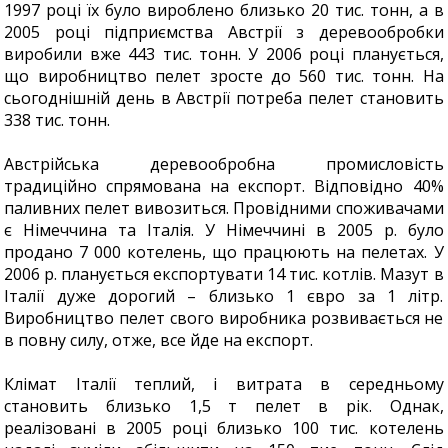
1997 році їх було вироблено близько 20 тис. тонн, а в
2005 році підприємства Австрії з деревообробки
виробили вже 443 тис. тонн. У 2006 році планується,
що виробництво пелет зросте до 560 тис. тонн. На
сьогоднішній день в Австрії потреба пелет становить
338 тис. тонн.
Австрійська деревообробна промисловість
традиційно спрямована на експорт. Відповідно 40%
паливних пелет вивозиться. Провідними споживачами
є Німеччина та Італія. У Німеччині в 2005 р. було
продано 7 000 котелень, що працюють на пелетах. У
2006 р. планується експортувати 14 тис. котлів. Мазут в
Італії дуже дорогий – близько 1 євро за 1 літр.
Виробництво пелет свого виробника розвивається не
в повну силу, отже, все йде на експорт.
Клімат Італії теплий, і витрата в середньому
становить близько 1,5 т пелет в рік. Однак,
реалізовані в 2005 році близько 100 тис. котелень