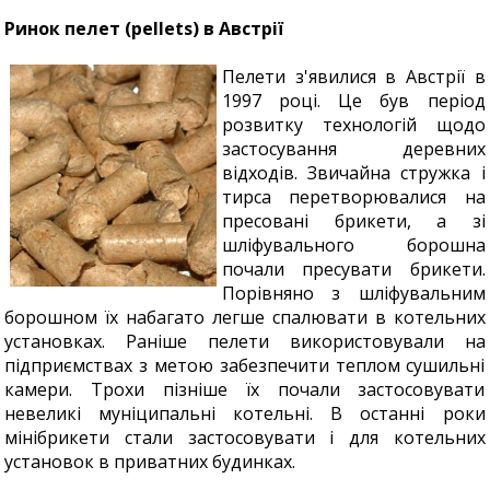
Ринок пелет (pellets) в Австрії
Пелети з'явилися в Австрії в
1997 році. Це був період
розвитку технологій щодо
застосування деревних
відходів. Звичайна стружка і
тирса перетворювалися на
пресовані брикети, а зі
шліфувального борошна
почали пресувати брикети.
Порівняно з шліфувальним
борошном їх набагато легше спалювати в котельних
установках. Раніше пелети використовували на
підприємствах з метою забезпечити теплом сушильні
камери. Трохи пізніше їх почали застосовувати
невеликі муніципальні котельні. В останні роки
мінібрикети стали застосовувати і для котельних
установок в приватних будинках.