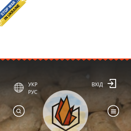
УКР
ВХІД
РУС