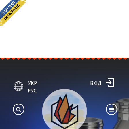
УКР
ВХІД
РУС