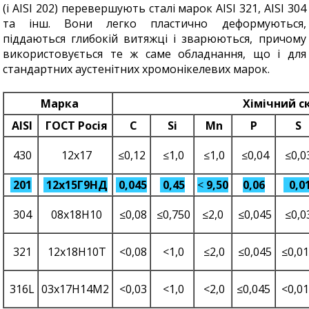
(і AISI 202) перевершують сталі марок AISI 321, AISI 304
та інш. Вони легко пластично деформуються,
піддаються глибокій витяжці і зварюються, причому
використовується те ж саме обладнання, що і для
стандартних аустенітних хромонікелевих марок.
Марка
Хімічний с
AISI
ГОСТ Росія
C
Si
Mn
P
S
430
12x17
≤0,12
≤1,0
≤1,0
≤0,04
≤0,0
201
12x15Г9НД
0,045
0,45
<
9,50
0,06
0,0
304
08х18Н10
≤0,08
≤0,750
≤2,0
≤0,045
≤0,0
321
12х18Н10Т
<0,08
<1,0
≤2,0
≤0,045
≤0,0
316L
03х17Н14М2
<0,03
<1,0
<2,0
≤0,045
<0,0