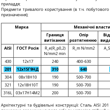
приладдя;
Предмети тривалого користування (в т.ч. побутового
призначення);
Марка
Механічні власти
Границя
Опір
Від
витікання
розтягненню
вид
AISI
ГОСТ Росія
R_e(R_p0,2)
R_m N/mm2
A_5
N/mm2 min
430
12x17
240
400-630
201
12x15Г9НД
310
640
304
08х18Н10
190
500-700
321
12х18Н10Т
190
500-700
316L
03х17Н14М2
200
500-700
Архітектурні та будівельні конструкції: Сталь AISI 201