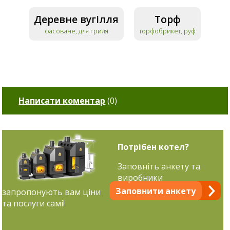
Деревне вугілля
Торф
фасоване, для гриля
торфобрикет, руф
Написати коментар
(
0
)
Потрібен котел?
Заповніть анкету та
виробники
Заповнити анкету
запропонують вам ціни
та послуги самі!