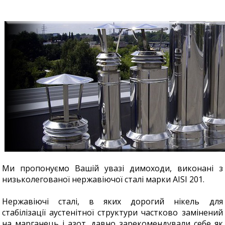
Ми пропонуємо Вашій увазі димоходи, виконані з
низьколегованої нержавіючої сталі марки AISI 201.
Нержавіючі сталі, в яких дорогий нікель для
стабілізації аустенітної структури частково замінений
на марганець і азот, давно зарекомендували себе як