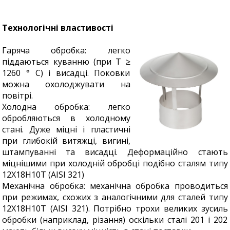
Технологічні властивості
Гаряча обробка: легко
піддаються куванню (при Т ≥
1260 ° C) і висадці. Поковки
можна охолоджувати на
повітрі.
Холодна обробка: легко
обробляються в холодному
стані. Дуже міцні і пластичні
при глибокій витяжці, вигині,
штампуванні та висадці. Деформаційно стають
міцнішими при холодній обробці подібно сталям типу
12Х18Н10Т (AISI 321)
Механічна обробка: механічна обробка проводиться
при режимах, схожих з аналогічними для сталей типу
12Х18Н10Т (AISI 321). Потрібно трохи великих зусиль
обробки (наприклад, різання) оскільки сталі 201 і 202