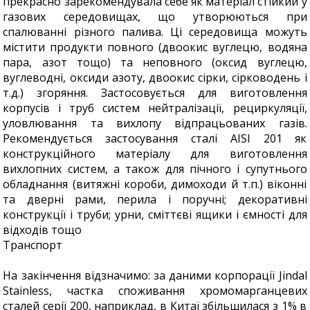
прекрасно зарекомендувала себе як матеріал стійкий у
газових середовищах, що утворюються при
спалюванні різного палива. Ці середовища можуть
містити продукти повного (двоокис вуглецю, водяна
пара, азот тощо) та неповного (оксид вуглецю,
вуглеводні, оксиди азоту, двоокис сірки, сірководень і
т.д.) згоряння. Застосовується для виготовлення
корпусів і труб систем нейтралізації, рециркуляції,
уловлювання та вихлопу відпрацьованих газів.
Рекомендується застосування сталі AISI 201 як
конструкційного матеріалу для виготовлення
вихлопних систем, а також для пічного і супутнього
обладнання (витяжні короби, димоходи й т.п.) віконні
та дверні рами, перила і поручні; декоративні
конструкції і труби; урни, сміттєві ящики і ємності для
відходів тощо
Транспорт
На закінчення відзначимо: за даними корпорації Jindal
Stainless, частка споживання хромомарганцевих
сталей серії 200, наприклад, в Китаї збільшилася з 1% в