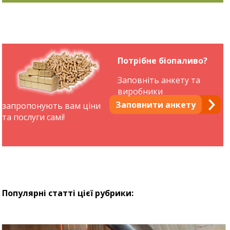
Потрібне біопаливо?
Заповніть анкету та
виробники
Заповнити анкету
запропонують вам ціни
та послуги самі!
Популярні статті цієї рубрики: