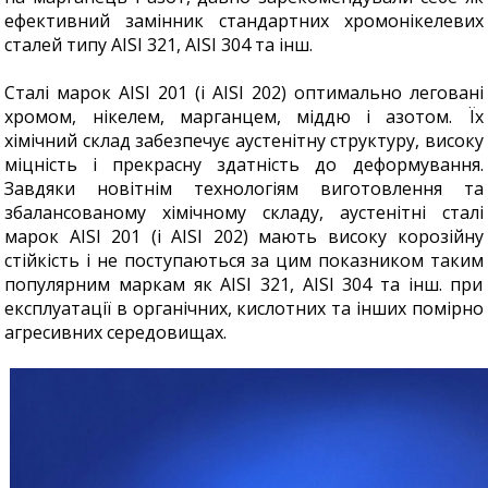
ефективний замінник стандартних хромонікелевих
сталей типу AISI 321, AISI 304 та інш.
Сталі марок AISI 201 (і AISI 202) оптимально леговані
хромом, нікелем, марганцем, міддю і азотом. Їх
хімічний склад забезпечує аустенітну структуру, високу
міцність і прекрасну здатність до деформування.
Завдяки новітнім технологіям виготовлення та
збалансованому хімічному складу, аустенітні сталі
марок AISI 201 (і AISI 202) мають високу корозійну
стійкість і не поступаються за цим показником таким
популярним маркам як AISI 321, AISI 304 та інш. при
експлуатації в органічних, кислотних та інших помірно
агресивних середовищах.