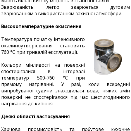
мають більш високу міцність в стані поставки.
Зварюваність: легко зварюється дуговим
зварюванням з використанням захисної атмосфери.
Високотемпературне окислення
Температура початку інтенсивного
окалиноутворювання становить
760 °C при тривалій експлуатації.
Кольори мінливості на поверхні
спостерігалися в інтервалі
температур 500-760 °С при
прямому нагріванні. У разі, коли всередині
випробуваної судини знаходилася вода, ніяких змін
поверхні не спостерігалося під час шестигодинного
нагрівання до кипіння.
Деякі області застосування
Харчова промисловість та побутове кухонне