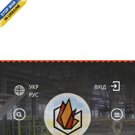
УКР
ВХІД
РУС