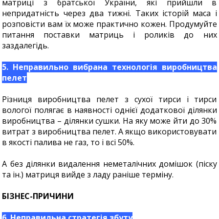
матриці з братської України, які прийшли в
непридатність через два тижні. Таких історій маса і
розповісти вам їх може практично кожен. Продумуйте
питання поставки матриць і роликів до них
заздалегідь.
5. Неправильно вибрана технологія виробництва
пелет
Різниця виробництва пелет з сухої тирси і тирси
вологої полягає в наявності однієї додаткової ділянки
виробництва – ділянки сушки. На яку може йти до 30%
витрат з виробництва пелет. А якщо використовувати
в якості палива не газ, то і всі 50%.
А без ділянки видалення неметалічних домішок (піску
та ін.) матриця вийде з ладу раніше терміну.
БІЗНЕС-ПРИЧИНИ
6. Неправильна стратегія збуту