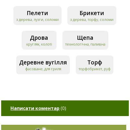
Пелети
Брикети
з дерева, лузги, соломи
з дерева, торфу, соломи
Дрова
Щепа
кругляк, колоті
технологічна, паливна
Деревне вугілля
Торф
фасоване, для гриля
торфобрикет, руф
Написати коментар
(
0
)