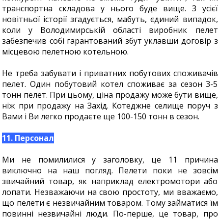
транспортна складова у нього буде вище. З усієї
новітньої історії згадується, мабуть, єдиний випадок,
коли у Володимирській області виробник пелет
забезпечив собі гарантований збут уклавши договір з
місцевою пелетною котельною.
Не треба забувати і приватних побутових споживачів
пелет. Один побутовий котел споживає за сезон 3-5
тонн пелет. При цьому, ціна продажу може бути вище,
ніж при продажу на Захід. Котеджне селище поруч з
Вами і Ви легко продаєте ще 100-150 тонн в сезон.
11. Персонал
Ми не помилилися у заголовку, це 11 причина
виключно на наш погляд. Пелети поки не зовсім
звичайний товар, як наприклад електромотори або
лопати. Незважаючи на свою простоту, ми вважаємо,
що пелети є незвичайним товаром. Тому займатися їм
повинні незвичайні люди. По-перше, це товар, про