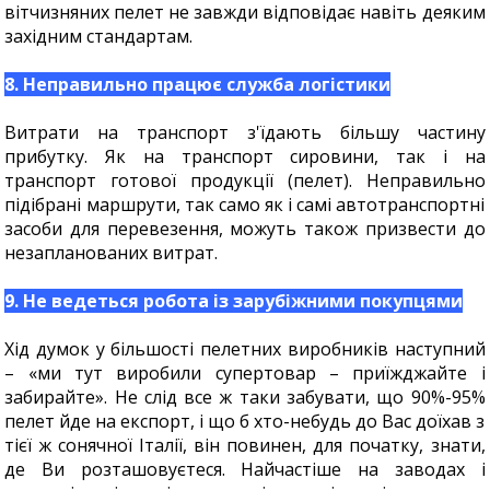
вітчизняних пелет не завжди відповідає навіть деяким
західним стандартам.
8. Неправильно працює служба логістики
Витрати на транспорт з'їдають більшу частину
прибутку. Як на транспорт сировини, так і на
транспорт готової продукції (пелет). Неправильно
підібрані маршрути, так само як і самі автотранспортні
засоби для перевезення, можуть також призвести до
незапланованих витрат.
9. Не ведеться робота із зарубіжними покупцями
Хід думок у більшості пелетних виробників наступний
– «ми тут виробили супертовар – приїжджайте і
забирайте». Не слід все ж таки забувати, що 90%-95%
пелет йде на експорт, і що б хто-небудь до Вас доїхав з
тієї ж сонячної Італії, він повинен, для початку, знати,
де Ви розташовуєтеся. Найчастіше на заводах і