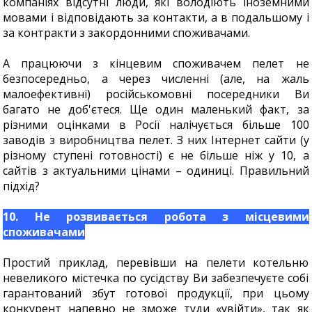
компаніях відсутні люди, які володіють іноземними
мовами і відповідають за контакти, а в подальшому і
за контракти з закордонними споживачами.
А працюючи з кінцевим споживачем пелет не
безпосередньо, а через численні (але, на жаль
малоефективні) російськомовні посередники Ви
багато не доб'єтеся. Ще один маленький факт, за
різними оцінками в Росії налічується більше 100
заводів з виробництва пелет. З них Інтернет сайти (у
різному ступені готовності) є не більше ніж у 10, а
сайтів з актуальними цінами – одиниці. Правильний
підхід?
10. Не розвивається робота з місцевими
споживачами
Простий приклад, перевівши на пелети котельню
невеликого містечка по сусідству Ви забезпечуєте собі
гарантований збут готової продукції, при цьому
конкурент напевно не зможе туди «увійти», так як