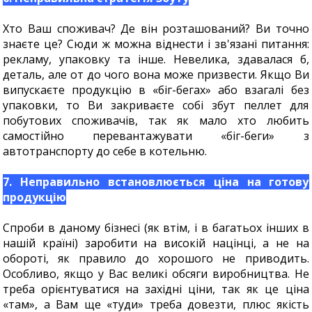
Хто Ваш споживач? Де він розташований? Ви точно
знаєте це? Сюди ж можна віднести і зв'язані питання:
рекламу, упаковку та інше. Невелика, здавалася б,
деталь, але от до чого вона може призвести. Якщо Ви
випускаєте продукцію в «біг-бегах» або взагалі без
упаковки, то Ви закриваєте собі збут пеллет для
побутових споживачів, так як мало хто любить
самостійно перевантажувати «біг-беги» з
автотранспорту до себе в котельню.
7. Неправильно встановлюється ціна на готову
продукцію
Спроби в даному бізнесі (як втім, і в багатьох інших в
нашій країні) заробити на високій націнці, а не на
обороті, як правило до хорошого не приводить.
Особливо, якщо у Вас великі обсяги виробництва. Не
треба орієнтуватися на західні ціни, так як це ціна
«там», а Вам ще «туди» треба довезти, плюс якість