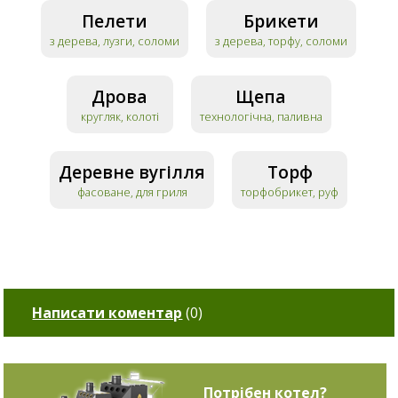
Пелети
Брикети
з дерева, лузги, соломи
з дерева, торфу, соломи
Дрова
Щепа
кругляк, колоті
технологічна, паливна
Деревне вугілля
Торф
фасоване, для гриля
торфобрикет, руф
Написати коментар
(
0
)
Потрібен котел?