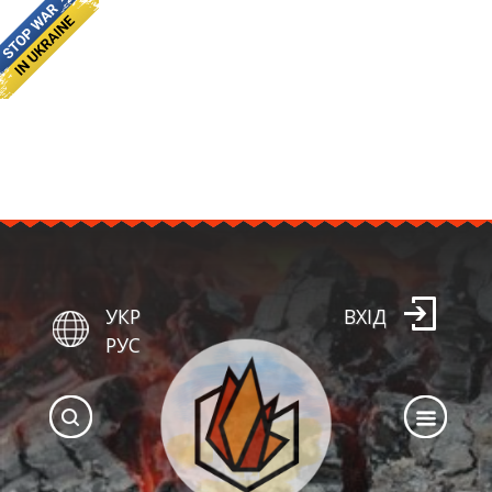
УКР
ВХІД
РУС