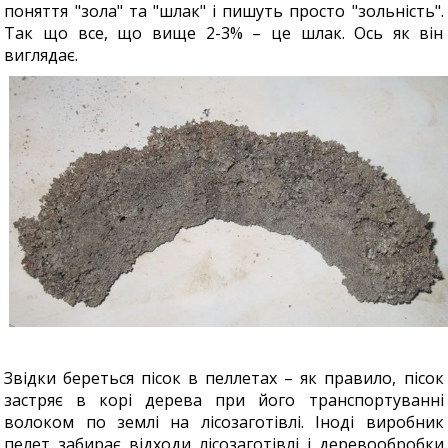
поняття "зола" та "шлак" і пишуть просто "зольність".
Так що все, що вище 2-3% – це шлак. Ось як він
виглядає.
Звідки береться пісок в пеллетах – як правило, пісок
застряє в корі дерева при його транспортуванні
волоком по землі на лісозаготівлі. Іноді виробник
пелет забирає відходи лісозаготівлі і деревообробки