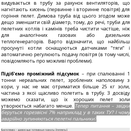
видувається в трубу за рахунок вентиляторів, що
нагнітають кисень (первинне і вторинне повітря) для
горіння пелет. Димова труба від цього згодом може
дещо зменшити свій діаметр, тому, до речі, труби для
пелетних котлів і камінів треба чистити частіше, ніж
для аналогічних газових або дизельних
теплогенераторів. Варто відзначити, що найбільш
просунуті котли оснащуються датчиками "тяги" і
автоматично регулюють подачу повітря (в тому числі,
повідомляють про можливі проблеми).
Підіб'ємо проміжний підсумок
– при спалюванні 1
тонни нереальних пелет, зроблених наполовину з
кори, у нас не має отриматися більше 25 кг золи,
частина з якої щасливо полетить в трубу. З досвіду
можемо сказати, що їх хороших пелет золи
утворюється набагато менше.
Тепер питання – звідки
беруться горезвісні 7% наприклад у в таких ТУ? І чому
аварійно зупиняються пелетні пальники?