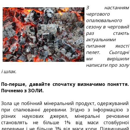
З настанням
чергового
опалювального
сезону в черговий
раз стають
актуальними
питання якості
пелет. Сьогодні
ми вирішили
написати про золу
і шлак.
По-перше, давайте спочатку визначимо поняття.
Почнемо з ЗОЛИ.
Зола це побічний мінеральний продукт, одержуваний
при спалюванні деревини. Згідно з інформацією з
різних наукових джерел, мінеральні речовини
становлять не більше 1% від маси стовбурної
деревини і не більше 3% від маси кори. Підвищений