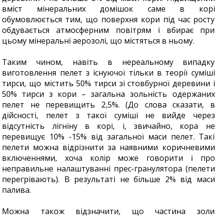
вміст мінеральних домішок саме в корі
обумовлюється тим, що поверхня кори під час росту
обдувається атмосферним повітрям і вбирає при
цьому мінеральні аерозолі, що містяться в ньому.
Таким чином, навіть в нереальному випадку
виготовлення пелет з існуючої тільки в теорії суміші
тирси, що містить 50% тирси зі стовбурної деревини і
50% тирси з кори – загальна зольність одержаних
пелет не перевищить 2,5%. (До слова сказати, в
дійсності, пелет з такої суміші не вийде через
відсутність лігніну в корі, і, звичайно, кора не
перевищує 10% -15% від загальної маси пелет. Такі
пелети можна відрізнити за наявними коричневими
включеннями, хоча колір може говорити і про
неправильне налаштуванні прес-гранулятора (пелети
перегрівають). В результаті не більше 2% від маси
палива.
Можна також відзначити, що частина золи