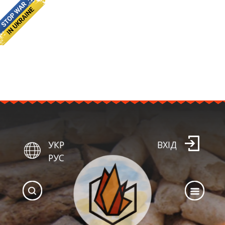
УКР
ВХІД
РУС