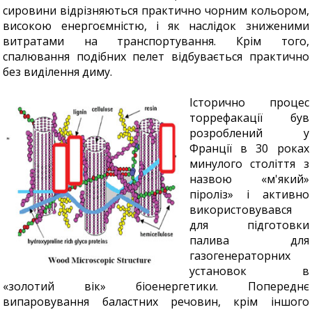
сировини відрізняються практично чорним кольором,
високою енергоємністю, і як наслідок зниженими
витратами на транспортування. Крім того,
спалювання подібних пелет відбувається практично
без виділення диму.
Історично процес
торрефакації був
розроблений у
Франції в 30 роках
минулого століття з
назвою «м'який»
піроліз» і активно
використовувався
для підготовки
палива для
газогенераторних
установок в
«золотий вік» біоенергетики. Попереднє
випаровування баластних речовин, крім іншого