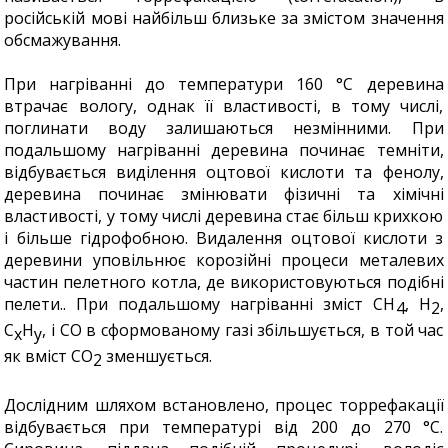
російській мові найбільш близьке за змістом значення
обсмажування.
При нагріванні до температури 160 °С деревина
втрачає вологу, однак її властивості, в тому числі,
поглинати воду залишаються незмінними. При
подальшому нагріванні деревина починає темніти,
відбувається виділення оцтової кислоти та фенолу,
деревина починає змінювати фізичні та хімічні
властивості, у тому числі деревина стає більш крихкою
і більше гідрофобною. Видалення оцтової кислоти з
деревини уповільнює корозійні процеси металевих
частин пелетного котла, де використовуються подібні
пелети.. При подальшому нагріванні зміст CH
, H
,
4
2
C
H
, і CO в сформованому газі збільшується, в той час
x
y
як вміст CO
зменшується.
2
Дослідним шляхом встановлено, процес торрефакації
відбувається при температурі від 200 до 270 °С.