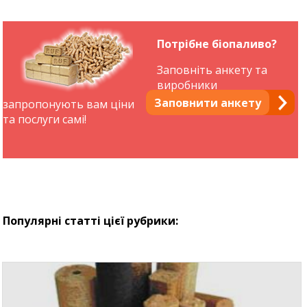
Потрібне біопаливо?
Заповніть анкету та
виробники
Заповнити анкету
запропонують вам ціни
та послуги самі!
Популярні статті цієї рубрики: