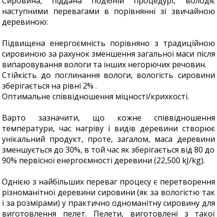
Сировина, піддана подібній процедурі, володіє
наступними перевагами в порівнянні зі звичайною
деревиною:
Підвищена енергоємність порівняно з традиційною
сировиною за рахунок зменшення загальної маси після
випаровування вологи та інших негорючих речовин.
Стійкість до поглинання вологи, вологість сировини
зберігається на рівні 2% .
Оптимальне співвідношення міцності/крихкості.
Варто зазначити, що кожне співвідношення
температури, час нагріву і видів деревини створює
унікальний продукт, проте, загалом, маса деревини
зменшується до 30%, в той час як зберігається від 80 до
90% первісної енергоємності деревини (22,500 kJ/kg).
Однією з найбільших переваг процесу є перетворення
різноманітної деревини сировини (як за вологістю так
і за розмірами) у практично одноманітну сировину для
виготовлення пелет. Пелети, виготовлені з такої