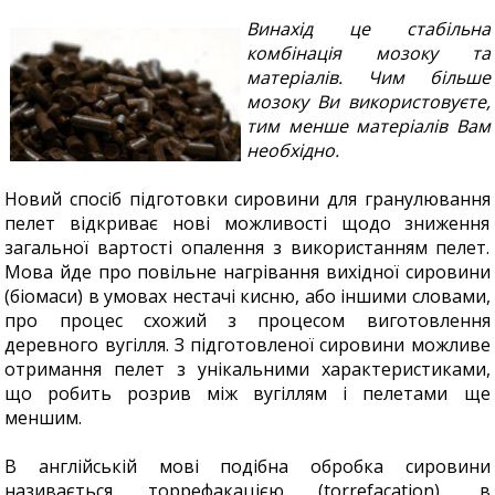
Винахід це стабільна
комбінація мозоку та
матеріалів. Чим більше
мозоку Ви використовуєте,
тим менше матеріалів Вам
необхідно.
Новий спосіб підготовки сировини для гранулювання
пелет відкриває нові можливості щодо зниження
загальної вартості опалення з використанням пелет.
Мова йде про повільне нагрівання вихідної сировини
(біомаси) в умовах нестачі кисню, або іншими словами,
про процес схожий з процесом виготовлення
деревного вугілля. З підготовленої сировини можливе
отримання пелет з унікальними характеристиками,
що робить розрив між вугіллям і пелетами ще
меншим.
В англійській мові подібна обробка сировини
називається торрефакацією (torrefacation), в