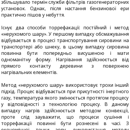
збільшувало термін служби фільтрів газогенераторних
установок. Однак, після настання бензинової ери
практично пішов у небуття.
Існує два способи торрефакації: постійний і метод
«нерухомого шару». У першому випадку обсмажування
відбувається в процесі транспортування сировини на
транспортері або шнеку, в цьому випадку сировина
повинна бути попередньо висушеною і мати
одноманітну форму. Нагрівання здійснюється від
прямого контакту деревини з поверхнею
нагрівальних елементів.
Метод «нерухомого шару» використовує трохи інший
підхід. Процес відбувається при присутності інертного
газу, температура якого змінюється протягом процесу
у відповідності з технологією процесу. В даному
випадку нагрів здійснюється методом конвекції,
проте слід зауважити, що процеси сушіння і
торрефакації повинні бути рознесені в часі. З
економічної точки зору, використання методу