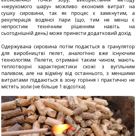
«нерухомого шару» можливо економія витрат на
сушку сировини, так як процес є замкнутим, а
рекуперація водяної пари (що, тим не менш є
непростим технічним рішенням навіть на
сьогоднішній день) може принести додатковий дохід.
Одержувана сировина потім подається в гранулятор
для виробництві пелет, аналогічно вже існуючим
технологіям. Пелети, отримані таким чином, мають
теплотворні характеристики схожі з вугільним
паливом, але на відміну від останнього, з меншими
витратами піддаються в зону горіння і практично не
містять золи (не більше 1 відсотка).