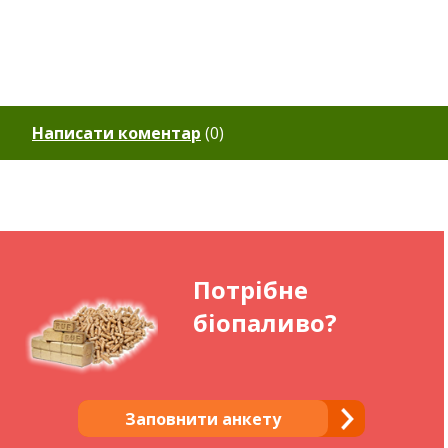
Написати коментар
(
0
)
Потрібне
біопаливо?
Заповнити анкету