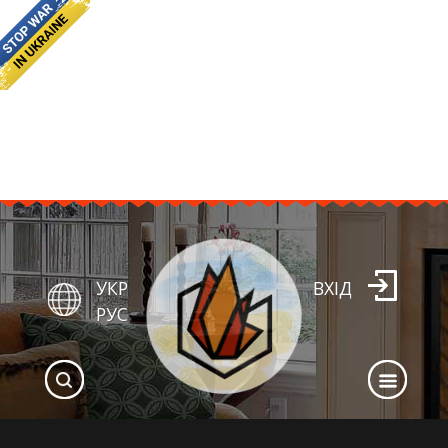
УКР
ВХІД
РУС