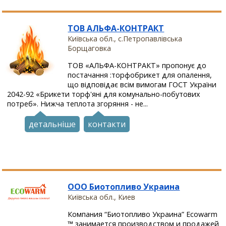
ТОВ АЛЬФА-КОНТРАКТ
Київська обл., с.Петропавлівська
Борщаговка
ТОВ «АЛЬФА-КОНТРАКТ» пропонує до
постачання :торфобрикет для опалення,
що відповідає всім вимогам ГОСТ України
2042-92 «Брикети торф'яні для комунально-побутових
потреб». Нижча теплота згоряння - не...
детальніше
контакти
ООО Биотопливо Украина
Київська обл., Киев
Компания “Биотопливо Украина” Ecowarm
™ занимается производством и продажей