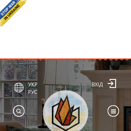
УКР
ВХІД
РУС