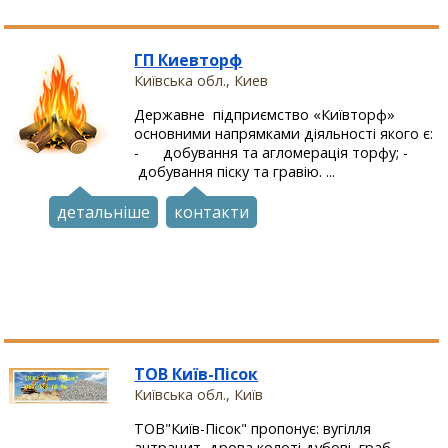
ГП Киевторф
Київська обл., Киев
Державне підприємство «Київторф»
основними напрямками діяльності якого є:
- добування та агломерація торфу; -
добування піску та гравію. ...
детальніше
контакти
ТОВ Київ-Пісок
Київська обл., Київ
ТОВ"Київ-Пісок" пропонує: вугілля
антрацит, дрова колоті дубові, граб,