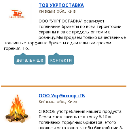
ТОВ УКРПОСТАВКА
Київська обл., Київ
ООО "УКРПОСТАВКА" реализует
топливные брикеты по всей территории
Украины и за ее пределы оптом и в
розницу.Мы продаем только качественные
топливные торфяные брикеты с длительным сроком
горения. То...
детальніше
контакти
ООО УкрЭкспортГБ
Київська обл., Киев
СПОСОБ употребления нашего продукта:
Перед сном закиньте в топку 8-10 кг
топливных торфяных брикетов, этого
вполне достаточно, чтобы ближайшие 8-