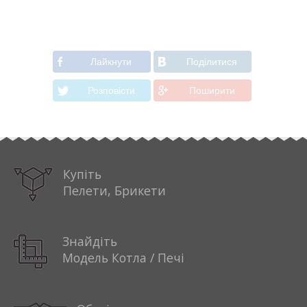
Лайкнути
Подiлитися
Розповiсти
Поширити
Купіть
Пелети, Брикети
Знайдіть
Модель Котла / Печі