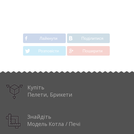
Лайкнути
Подiлитися
Розповiсти
Поширити
Купіть
Пелети, Брикети
Знайдіть
Модель Котла / Печі