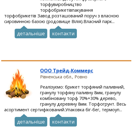
торфувиробництво
торфобрикетівпакування
торфобрикетів Завод розташований поруч з власною
сировинною базою (родовище Вілія).Власний парк...
детальніше
контакти
ООО Трейд-Коммерс
Рівненська обл., Ровно
Реалізуємо: брикет торфяний паливний,
гранулу торфяну паливну 8мм, гранулу
комбіновану торф 70%+30% дерево,
гранулу деревяну 8мм. Торфогрунт. Весь
асортимент сертифікований.Упаковка біг-бег, термоуп...
детальніше
контакти