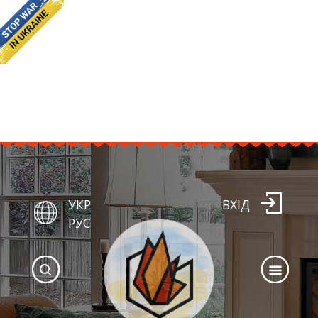
УКР
ВХІД
РУС