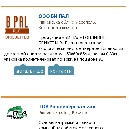
ООО БИ ПАЛ
Рівненська обл., с. Лесополь,
Костопольский р-н
Продукция «БИ ПАЛ»ТОПЛИВНЫЕ
БРИКЕТЫ RUF альтернативное
экологически чистое твёрдое топливо из
древесной опилки размером 150х60х85мм, весом 0,83кг,
упаковка полиэтиленовая по 10кг, на поддоне 9...
детальніше
контакти
ТОВ Рівнеенергоальянс
Рівненська обл., Рокитне
Основні напрямки діяльності
компанії:видобуток фрезерного