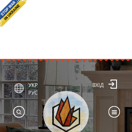
УКР
ВХІД
РУС