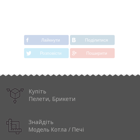
Лайкнути
Подiлитися
Розповiсти
Поширити
Купіть
Пелети, Брикети
Знайдіть
Модель Котла / Печі