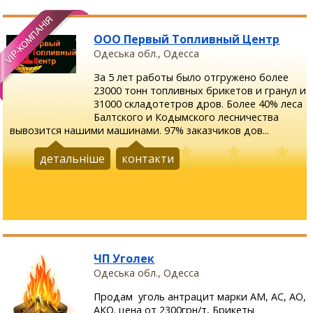
ООО Первый Топливный Центр
Одеська обл., Одесса
За 5 лет работы было отгружено более
23000 тонн топливных брикетов и гранул и
31000 складотетров дров. Более 40% леса
Балтского и Кодымского лесничества
вывозится нашими машинами. 97% заказчиков дов...
детальніше
контакти
ЧП Уголек
Одеська обл., Одесса
Продам уголь антрацит марки АМ, АС, АО,
АКО. цена от 2300грн/т, Брикеты