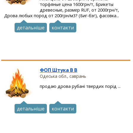
торфяные цена 1600грн/т, Брикеты
древесные, размер RUF, от 2000грн/т,
Дрова любых пород от 200грн/м3? (Биг-бэг), фасовка...
детальніше
контакти
ФОП Штука В В
Одеська обл., саврань
продаю дрова рубані твердих порід ...
детальніше
контакти