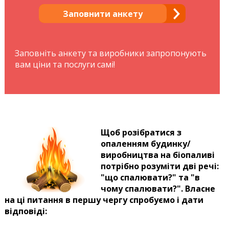
Заповнити анкету
Заповніть анкету та виробники запропонують
вам ціни та послуги самі!
Щоб розібратися з
опаленням будинку/
виробництва на біопаливі
потрібно розуміти дві речі:
"що спалювати?" та "в
чому спалювати?". Власне
на ці питання в першу чергу спробуємо і дати
відповіді: