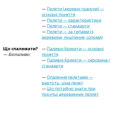
—
Пелети (деревні гранули) —
основні поняття
—
Пелети — характеристики
—
Пелети — стандарти
—
Пелети — за типами (з
деревини, лушпиння, соломи)
Що спалювати?
—
Паливні брикети — основні
— Біопаливо:
поняття
—
Паливні брикети — сировина і
стандарти
—
Опалення пелетами —
вартість, ціна пелет
—
Що потрібно знати при
покупці деревинних пеллет