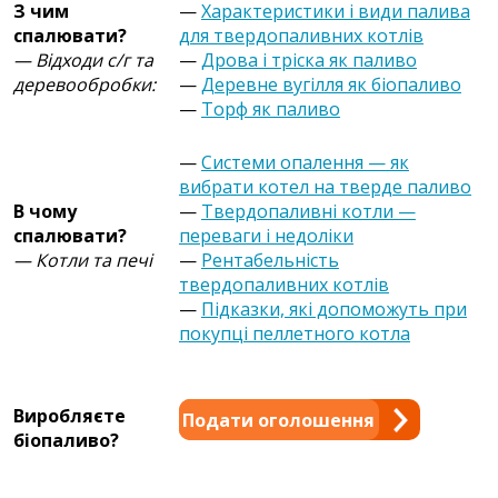
З чим
—
Характеристики і види палива
спалювати?
для твердопаливних котлів
— Відходи с/г та
—
Дрова і тріска як паливо
деревообробки:
—
Деревне вугілля як біопаливо
—
Торф як паливо
—
Системи опалення — як
вибрати котел на тверде паливо
В чому
—
Твердопаливні котли —
спалювати?
переваги і недоліки
— Котли та печі
—
Рентабельність
твердопаливних котлів
—
Підказки, які допоможуть при
покупці пеллетного котла
Виробляєте
Подати оголошення
біопаливо?