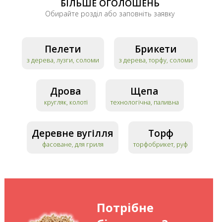
БІЛЬШЕ ОГОЛОШЕНЬ
Обирайте розділ або заповніть заявку
Пелети
Брикети
з дерева, лузги, соломи
з дерева, торфу, соломи
Дрова
Щепа
кругляк, колоті
технологічна, паливна
Деревне вугілля
Торф
фасоване, для гриля
торфобрикет, руф
Потрібне