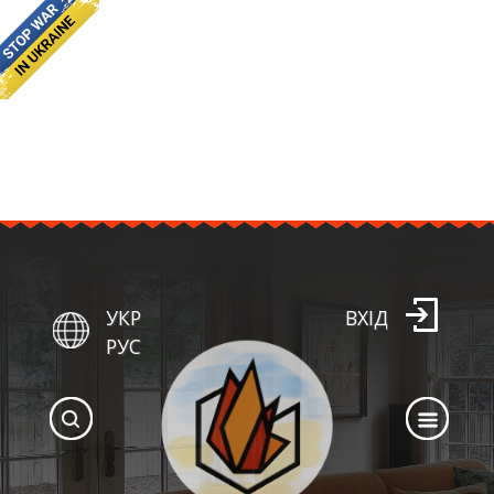
УКР
ВХІД
РУС