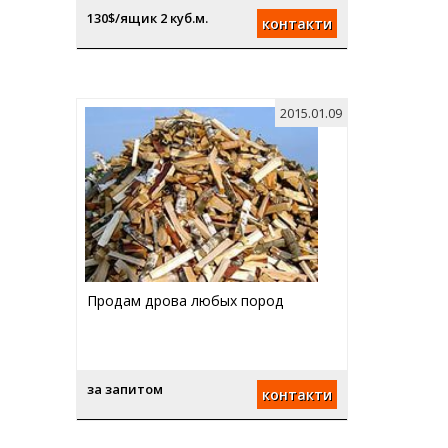
130$/ящик 2 куб.м.
контакти
2015.01.09
Продам дрова любых пород
за запитом
контакти