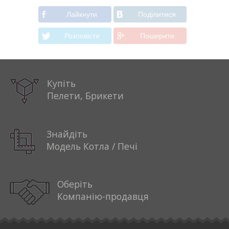
Лайкнути
Подiлитися
Розповiсти
Поширити
Купіть
Пелети, Брикети
Знайдіть
Модель Котла / Печі
Оберіть
Компанію-продавця