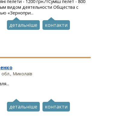
яні пелети - 1200 грн./тСуміш пелет - 800
вным видом деятельности Общества с
ью «Зернопри...
детальніше
контакти
енко
 обл., Миколаїв
ля...
детальніше
контакти