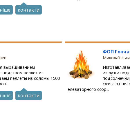
ніше
контакти
ФОП Гонча
аев
Миколаївська
ся выращиванием
Изготавлива
зводством пеллет из
из лузги подс
даем пеллеты из соломы 1500
подсолнечни
оз...
сжигают пелл
элеваторного ссор...
ніше
контакти