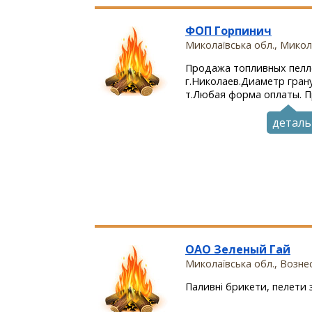
ФОП Горпинич
Миколаївська обл., Микол
Продажа топливных пелле
г.Николаев.Диаметр гранул
т.Любая форма оплаты. При
деталь
ОАО Зеленый Гай
Миколаївська обл., Возне
Паливні брикети, пелети з