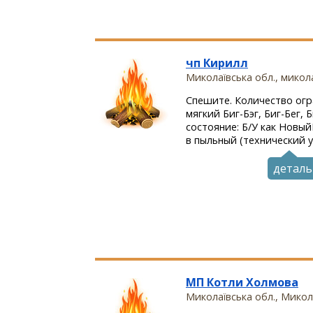
чп Кирилл
Миколаївська обл., микол
Спешите. Количество огр
мягкий Биг-Бэг, Биг-Бег, 
состояние: Б/У как Новы
в пыльный (технический у
деталь
МП Котли Холмова
Миколаївська обл., Микол