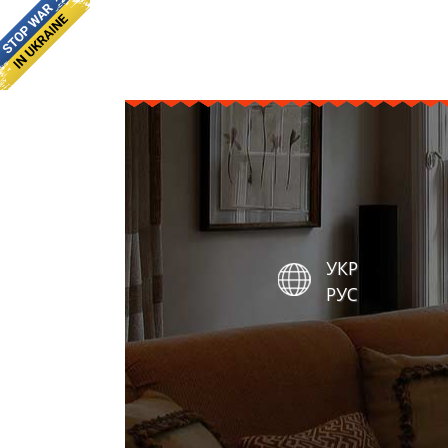
УКР
РУС