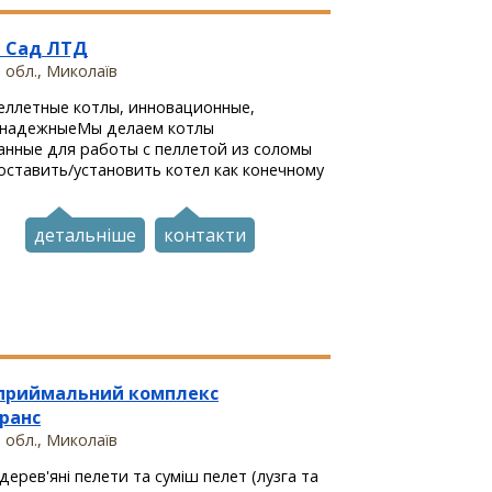
 Сад ЛТД
 обл., Миколаїв
еллетные котлы, инновационные,
 надежныеМы делаем котлы
анные для работы с пеллетой из соломы
ставить/установить котел как конечному
детальніше
контакти
приймальний комплекс
ранс
 обл., Миколаїв
ерев'яні пелети та суміш пелет (лузга та