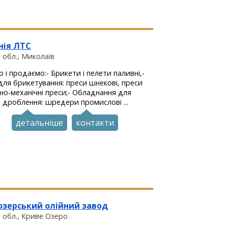
нiя ЛТС
 обл., Миколаïв
 і продаємо:- Брикети і пелети паливні,-
ля брикетування: преси шнекові, преси
рно-механічні преси;- Обладнання для
і дроблення: шредери промислові ...
детальніше
контакти
озерський олійний завод
 обл., Криве Озеро