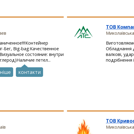
ТОВ Компа
аев
Миколаївська
аниченное!!!!Контейнер
Виготовляємо
Біг-Бег, Big-bag:Качественное
Обладнання д
йВизуальное состояние: внутри
валкові, уда
глерод)Наличие петел...
подрібнення 
ніше
контакти
ТОВ Криво
аїв
Миколаївська