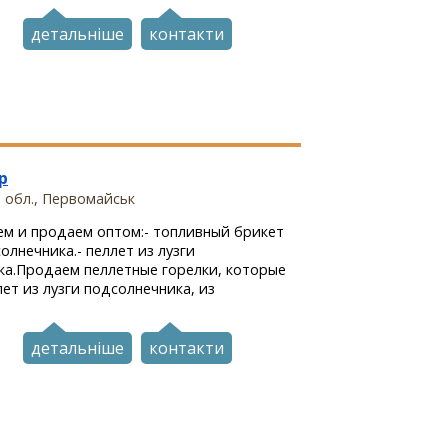
детальніше
контакти
р
 обл., Первомайськ
ем и продаем оптом:- топливный брикет
олнечника.- пеллет из лузги
ка.Продаем пеллетные горелки, которые
ет из лузги подсолнечника, из
детальніше
контакти