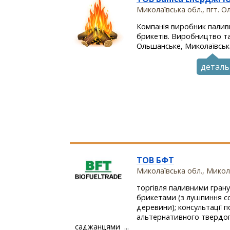
Миколаївська обл., пгт. 
Компанія виробник палив
брикетів. Виробництво та
Ольшанське, Миколаївська 
деталь
ТОВ БФТ
Миколаївська обл., Микол
торгівля паливними грану
брикетами (з лушпиння с
деревини); консультації 
альтернативного твердог
саджанцями ...