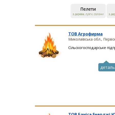
ТОВ Агрофирма
Миколаївська обл., Перв
Сiльскогосподарське пiдпр
деталь
ТОВ Баніса Енерджі 