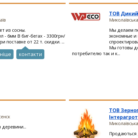
ТОВ Дикий
аїв
Миколаївська
т из сосны.
Мы делаем п
 - 6мм В биг-бегах - 3300грн/
экономные и
 поставке от 22 т. скидки. ...
спроектиров
Мы готовы до
потребителю так и к...
ніше
контакти
ТОВ Зерно
сенск
Інтерагрот
Миколаївська
 деревини...
Продаються д