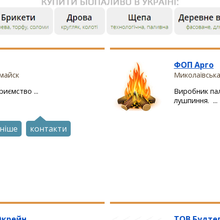
ФОП Арго
омайск
Миколаївська
иємство ...
Виробник па
лушпиння. ...
ніше
контакти
Юкрейн
ТОВ Будте