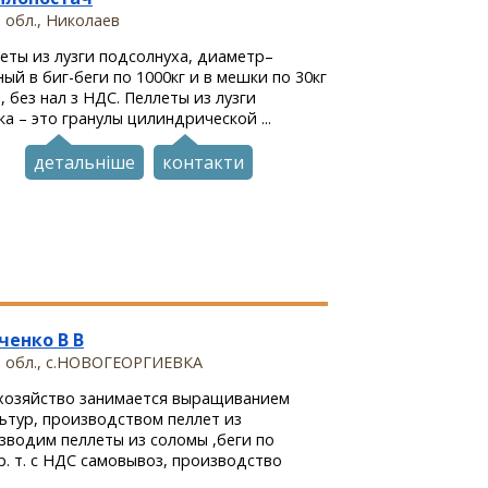
 обл., Николаев
еты из лузги подсолнуха, диаметр–
ый в биг-беги по 1000кг и в мешки по 30кг
, без нал з НДС. Пеллеты из лузги
а – это гранулы цилиндрической ...
детальніше
контакти
ченко В В
а обл., с.НОВОГЕОРГИЕВКА
хозяйство занимается выращиванием
ьтур, производством пеллет из
зводим пеллеты из соломы ,беги по
р. т. с НДС самовывоз, производство