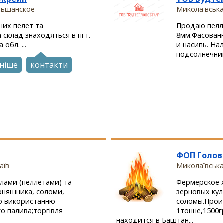
Ольшанское
Миколаївська
них пелет та
Продаю пелл
 склад знаходяться в пгт.
8мм.Фасованн
обл. ...
и насипь. Нал
подсолнечник
ніше
контакти
ФОП Голов
аїв
Миколаївськ
лами (пеллетами) та
Фермерское 
оняшника, соломи,
зерновых кул
по використанню
соломы.Прои
о палива;торгівля
1тонне,1500г
находится в Баштан...