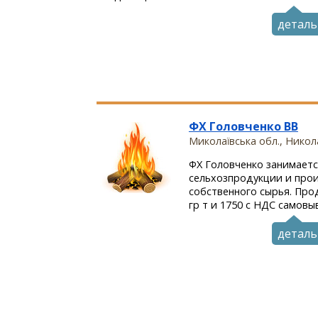
деталь
ФХ Головченко ВВ
Миколаївська обл., Никол
ФХ Головченко занимает
сельхозпродукции и прои
собственного сырья. Про
гр т и 1750 с НДС самовыв
деталь