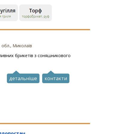
 обл., Миколаїв
ливних брикетів з соняшникового
детальніше
контакти
плопостач