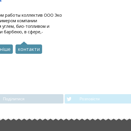
ом работы коллектив ООО Эко
примером компании
 углем, био-топливом и
и барбекю, в сфере,-
ніше
контакти
Подiлитися
Розповiсти