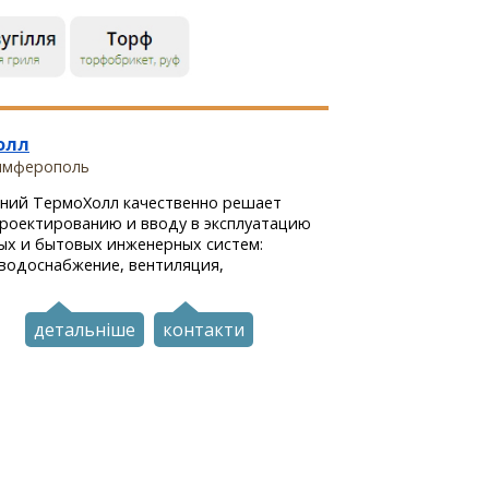
олл
Симферополь
аний ТермоХолл качественно решает
проектированию и вводу в эксплуатацию
х и бытовых инженерных систем:
 водоснабжение, вентиляция,
детальніше
контакти