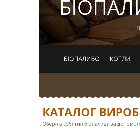
БІОПА
В
БІОПАЛИВО
КОТЛИ
КАТАЛОГ ВИРОБ
Оберіть собі тип біопалива за допомо