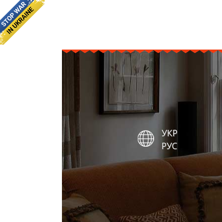
УКР
РУС