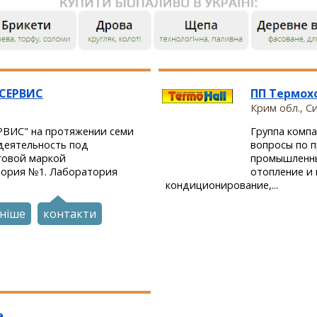
СЕРВИС
ПП Термох
Крим обл., 
ВИС" на протяжении семи
Группа комп
деятельность под
вопросы по 
говой маркой
промышленны
тория №1. Лаборатория
отопление и
кондиционирование,...
ніше
контакти
а