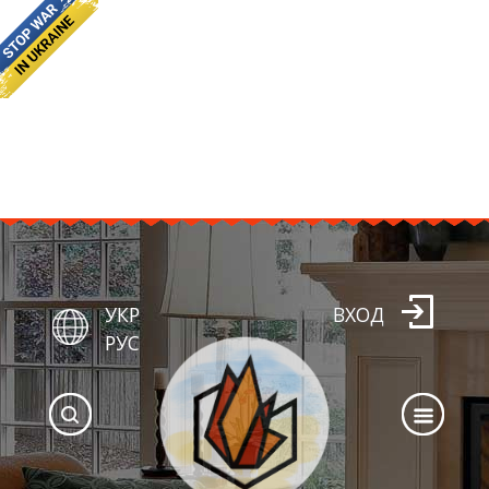
УКР
ВХОД
РУС