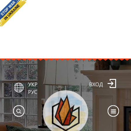
УКР
ВХОД
РУС