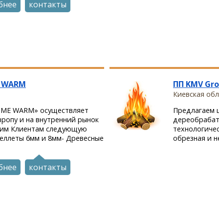
бнее
контакты
E WARM
ПП KMV Gr
Киевская обл.
OME WARM» осуществляет
Предлагаем 
вропу и на внутренний рынок
дереобрабат
шим Клиентам следующую
технологичес
еллеты 6мм и 8мм- Древесные
обрезная и н
бнее
контакты