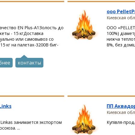
ооо PelletP
Киевская обл.
качество EN Plus-А1Золость до
ООО «PELLET
кеты - 15 кгДоставка
100%) діамет
уально или самовывоз со
нижча теплот
15 кг на палетах-3200В биг-
8%, без доміш
бнее
контакты
Links
ПП Аквадо
Киевская обл
 Linkas занимается экспортом
Купівля-прода
союза. ...