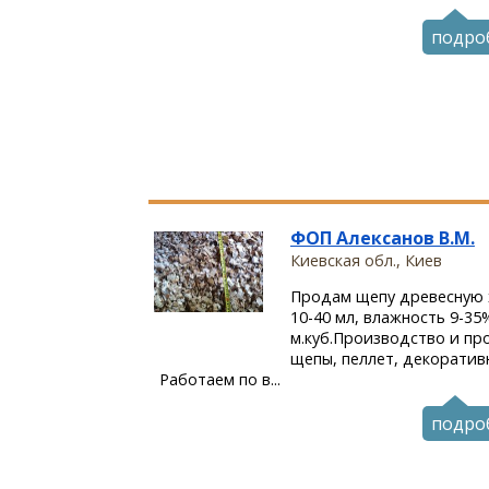
подро
ФОП Алексанов В.М.
Киевская обл., Киев
Продам щепу древесную 
10-40 мл, влажность 9-35%
м.куб.Производство и п
щепы, пеллет, декоративн
Работаем по в...
подро