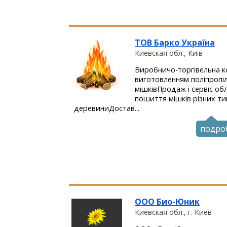
ТОВ Барко Україна
Киевская обл., Київ
Виробничо-торгівельна к
виготовленням поліпропіл
мішківПродаж і сервіс об
пошиття мішків різних ти
деревиниДостав...
подро
ООО Био-Юник
Киевская обл., г. Киев