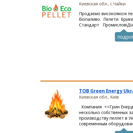
Киевская обл., c.Чайки
Продаємо високоякісні пе
біопаливо. Пелети Брик
Стандарт ПромисловіДіаме
подро
ТОВ Green Energy Ukr
Киевская обл., Київ
Компания <<Грин Енерд
несколько собственных з
производству пеллет в У
современным оборудовани