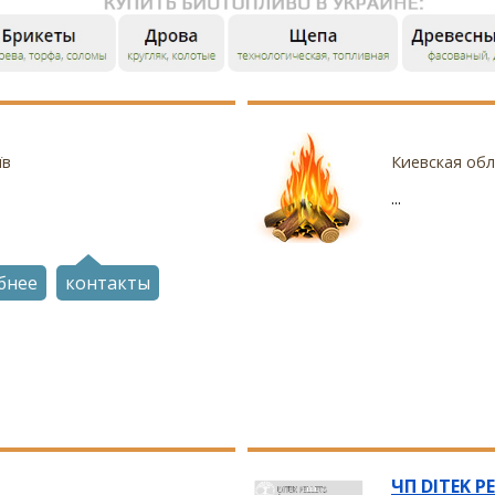
їв
Киевская обл.
...
бнее
контакты
ЧП DITEK P