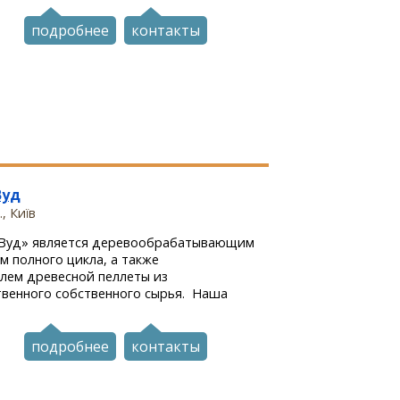
подробнее
контакты
Вуд
, Київ
Вуд» является деревообрабатывающим
 полного цикла, а также
лем древесной пеллеты из
твенного собственного сырья. Наша
подробнее
контакты