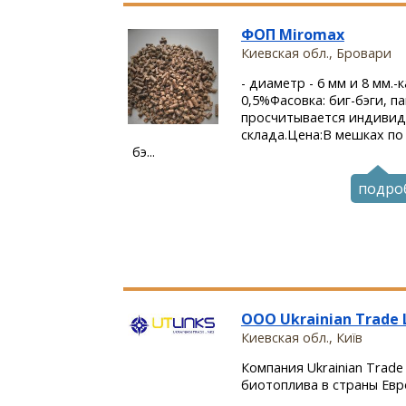
ФОП Miromax
Киевская обл., Бровари
- диаметр - 6 мм и 8 мм.-
0,5%Фасовка: биг-бэги, па
просчитывается индивид
склада.Цена:В мешках по 
бэ...
подро
ООО Ukrainian Trade 
Киевская обл., Київ
Компания Ukrainian Trade
биотоплива в страны Евро