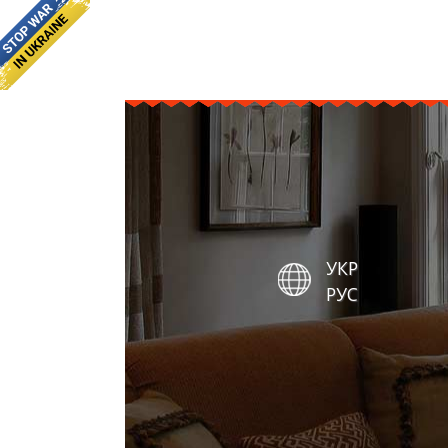
УКР
РУС