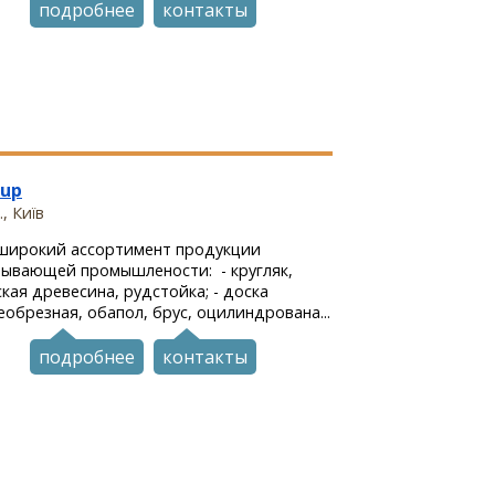
подробнее
контакты
oup
, Київ
широкий ассортимент продукции
ывающей промышлености: - кругляк,
кая древесина, рудстойка; - доска
еобрезная, обапол, брус, оцилиндрована...
подробнее
контакты