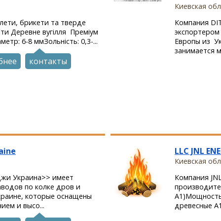
Киевская обл.
лети, брикети та тверде
Компания DI
ети Деревне вугілля Преміум
экспортером 
тр: 6-8 ммЗольність: 0,3-...
Европы из У
занимается м
бнее
контакты
aine
LLC JNL ENE
Киевская обл
жи Украина>> имеет
Компания JNL
аводов по колке дров и
производите
краине, которые оснащены
А1)Мощность
ем и высо...
древесные А1 