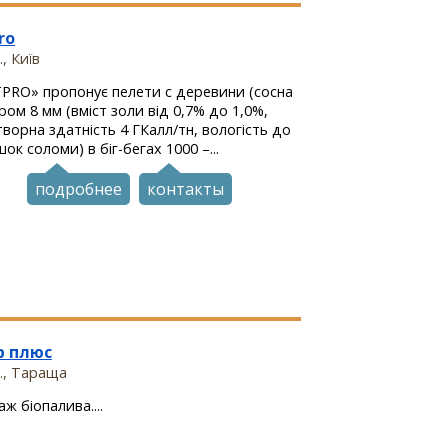
ro
, Київ
PRO» пропонує пелети с деревини (сосна
ром 8 мм (вміст золи від 0,7% до 1,0%,
ворна здатність 4 ГКалл/тн, вологість до
ок соломи) в біг-бегах 1000 –...
подробнее
контакты
р плюс
., Тараща
ж біопалива....