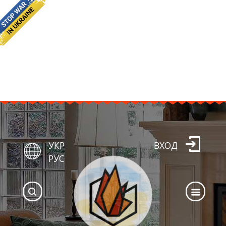
УКР
ВХОД
РУС