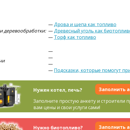
—
Дрова и щепа как топливо
 и деревообработки:
—
Древесный уголь как биотоплив
—
Торф как топливо
—
—
чи
—
—
Подсказки, которые помогут при
Заполнить а
Нужен котел, печь?
Заполните простую анкету и строители 
вам цены и свои услуги сами!
Заполнить а
Нужно биотопливо?