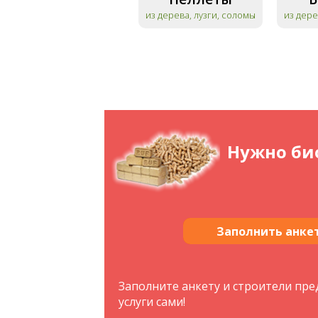
из дерева, лузги, соломы
из дере
Нужно би
Заполнить анке
Заполните анкету и строители пр
услуги сами!