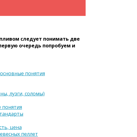
пливом следует понимать две
в первую очередь попробуем и
 основные понятия
ны, лузги, соломы)
 понятия
стандарты
ть, цена
ревесных пеллет