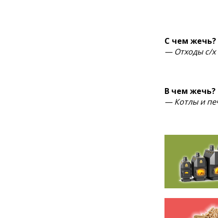
С чем жечь?
— Отходы с/х
В чем жечь?
— Котлы и пе