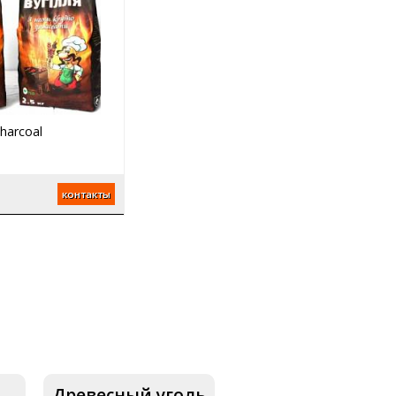
Charcoal
контакты
Древесный уголь