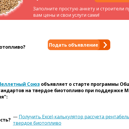
Заполните простую анкету и строители 
вам цены и свои услуги сами!
Подать объявление
отопливо?
Пеллетный Союз
объявляет о старте программы Об
тандартов на твердое биотопливо при поддержке 
я":
—
Получить Excel-калькулятор рассчета рентабел
сть?
твердое биотопливо