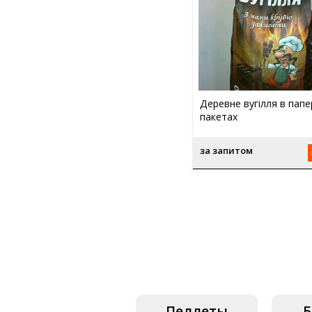
Деревне вугілля в пап
пакетах
за запитом
Пеллеты
Б