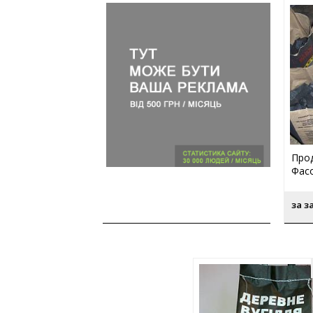
Прод
Фасо
за з