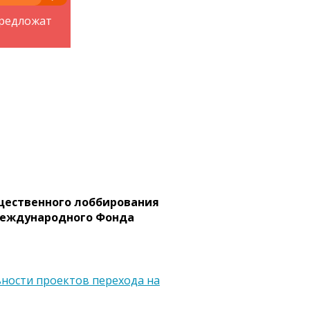
предложат
щественного лоббирования
Международного Фонда
ьности проектов перехода на