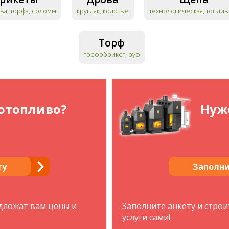
ва, торфа, соломы
кругляк, колотые
технологическая, топлив
Торф
торфобрикет, руф
отопливо?
Нуже
ту
Заполни
едложат вам цены и
Заполните анкету и стро
услуги сами!