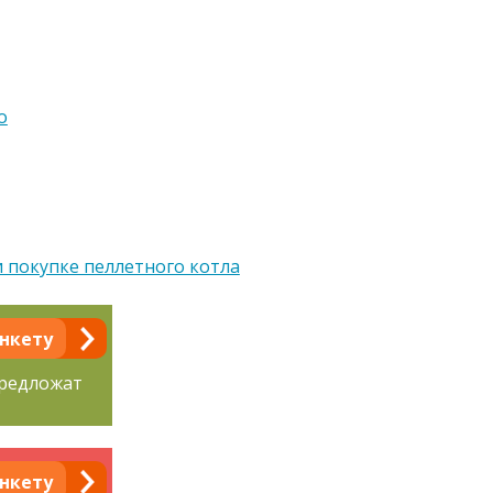
о
 покупке пеллетного котла
нкету
предложат
нкету