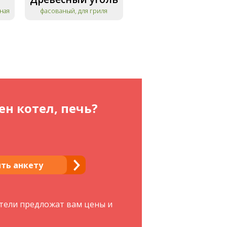
ная
фасованый, для гриля
н котел, печь?
ть анкету
ители предложат вам цены и