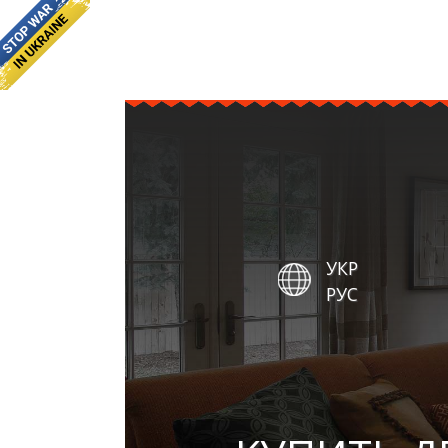
УКР
РУС