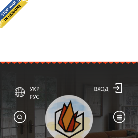
УКР
ВХОД
РУС