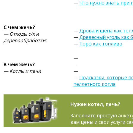
—
Что нужно знать при 
С чем жечь?
—
Дрова и щепа как топ
— Отходы с/х и
—
Древесный уголь как 
деревообработки:
—
Торф как топливо
—
В чем жечь?
—
— Котлы и печи
—
—
Подсказки, которые п
пеллетного котла
Нужен котел, печь?
Заполните простую анкет
вам цены и свои услуги са