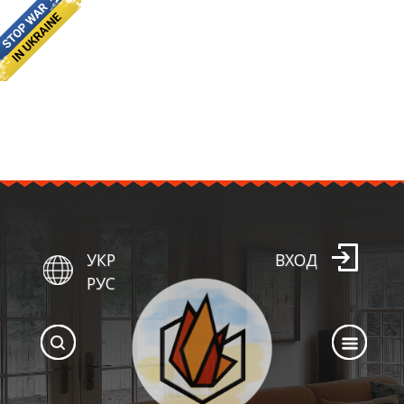
УКР
ВХОД
РУС