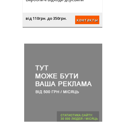
від 110грн. до 350грн.
контакты