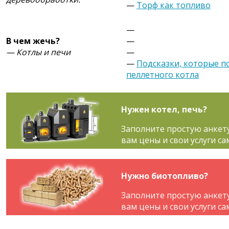
—
Торф как топливо
—
В чем жечь?
—
— Котлы и печи
—
—
Подсказки, которые п
пеллетного котла
Нужен котел, печь?
Заполните простую анкет
вам цены и свои услуги са
Нужно биотопливо?
Заполните простую анкет
вам цены и свои услуги са