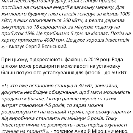
мати неексплуатовану дачу, коли станція працює
постійно на скидання енергії в загальну мережу. Для
житлового будинку така станція генерує за місяць 1000
кВтг, з яких споживається 200 кВтч, а решта держава
викуповує по 18 євроцентів, за мінусом податку на
прибуток 15%. Це приблизно 5 грн. за кіловат. Потім на
картку приходить 4000 грн. Це дуже хороша інвестиція
»
, - вказує Сергій Бєльський.
При цьому, підкреслюють фахівці, в 2019 році Рада
цілком може розширити можливості на установку
більш потужного устаткування для фізосіб - до 50 кВт.
«Ті, хто вже встановив станцію в 30 кВт, звичайно,
докупить необхідне обладнання, щоб мати можливість
продавати більше. І якщо раніше окупність таких
витрат становила 4-5 років, то зараз можна
розраховувати і на менший термін, при цьому гарантія
від виробника становить як мінімум 5 років. Тому
інвестори нічим не ризикують - весь період окупності
станція на гарантії »
, - пояснює Андрій Мірошниченко.