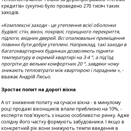
кредитів» сукупно було проведено 270 тисяч таких
заходів.
«Комплексні заходи - це утеплення всієї оболонки
будівлі: стін, вікон, покрівлі, горищного перекриття,
підлоги, вхідних дверей. Всі опалювальні приміщення
повинні бути добре утеплені. Наприклад, такі заходи в
багатоквартирних будинках дозволяють підняти
температуру в окремій квартирі на 3-4 °, а під'їзд
прогріти до вельми комфортних 20 °, завдяки чому
зникають тепловтрати між квартирою і парадним »
, -
вважає Андрій Лесьо.
Зростає попит на дорогі вікна
А от зниження попиту на сучасні вікна - в минулому
році продажі віконщиків впали приблизно на 10%, -
експерти пов'язують з іншою особливістю ринку. Адже
солідну його частку формують забудовники. І якщо в
конкретний рік вони знижують темпи введення в