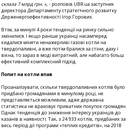
склала 7 млрд грн. »
, - розповів UBR.ua заступник
директора Департаменту стратегічного розвитку
Держенергоефективності Ігор Горових.
Втім, за минулі 4 роки тенденції на ринку сильно
змінилися. І якщо раніше українці насамперед
кидалися міняти ненажерливі газові котли на
твердопаливні, а вже потім бралися за стіни, даху і
вікна, то зараз в моді витратний, але набагато більш
ефективний комплексний підхід.
Попит на котли впав
Проаналізувати, скільки твердопаливних котлів було
придбано громадянами в минулому році, не
представляється можливим, адже державна
статистика не враховує приватних покупок громадян.
Однак тенденція до зниження інтересу українців до
казанів в наявності. Так, з 24 933 котлів, придбаних за
весь період дії програми «теплих кредитів», на 2018