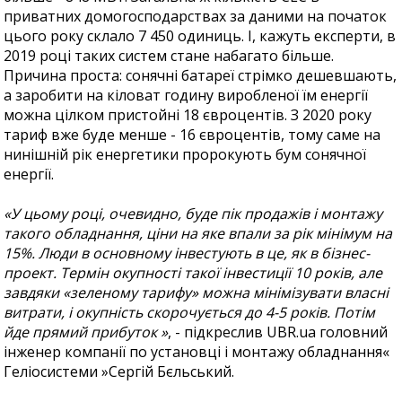
приватних домогосподарствах за даними на початок
цього року склало 7 450 одиниць. І, кажуть експерти, в
2019 році таких систем стане набагато більше.
Причина проста: сонячні батареї стрімко дешевшають,
а заробити на кіловат годину виробленої їм енергії
можна цілком пристойні 18 євроцентів. З 2020 року
тариф вже буде менше - 16 євроцентів, тому саме на
нинішній рік енергетики пророкують бум сонячної
енергії.
«У цьому році, очевидно, буде пік продажів і монтажу
такого обладнання, ціни на яке впали за рік мінімум на
15%. Люди в основному інвестують в це, як в бізнес-
проект. Термін окупності такої інвестиції 10 років, але
завдяки «зеленому тарифу» можна мінімізувати власні
витрати, і окупність скорочується до 4-5 років. Потім
йде прямий прибуток »
, - підкреслив UBR.ua головний
інженер компанії по установці і монтажу обладнання«
Геліосистеми »Сергій Бєльський.