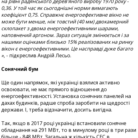
на рівні радянського дерев'яного виробу 1970 року -
0,36. У той час як сьогоднішні норми вимагають
коефіцієнт 0,75. Справжнє енергоефективне вікно не
може бути менше, ніж товстий (40 мм) двокамерний
склопакет з двома енергоефективними шарами,
наповнений аргоном. Зараз ситуація змінюється і за
нашими оцінками близько 15% реалізованих на ринку
вікон є енергоефективними. Це насправді дуже багато
»,
- підкреслив Андрій Лесьо.
Сонячний бум
Ще один напрямок, які українці взялися активно
освоювати, не має прямого відношення до
енергоефективності. Установка сонячних панелей на
дахах будинків, радше спроба заробити на щедрості
держави. І, треба відзначити, досить вигідна.
Так, якщо в 2017 році українці встановили сонячне
обладнання на 291 МВт, то в минулому році в три рази
більше - 848 МВт. Загальна ж кількість СЕС в