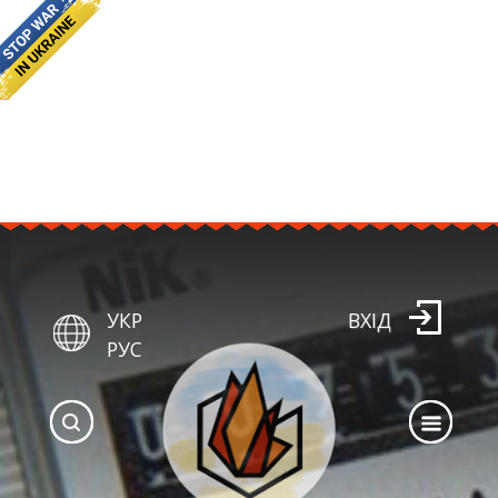
УКР
ВХІД
РУС