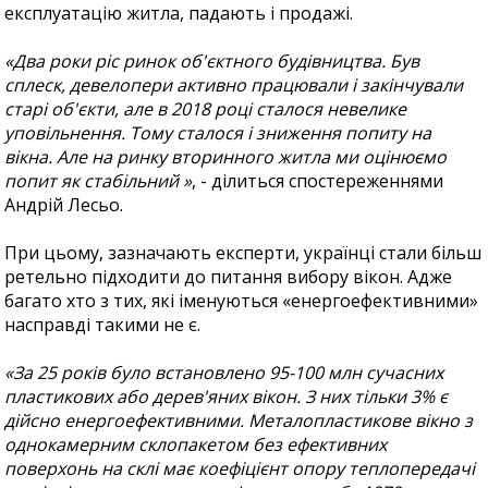
експлуатацію житла, падають і продажі.
«Два роки ріс ринок об'єктного будівництва. Був
сплеск, девелопери активно працювали і закінчували
старі об'єкти, але в 2018 році сталося невелике
уповільнення. Тому сталося і зниження попиту на
вікна. Але на ринку вторинного житла ми оцінюємо
попит як стабільний »
, - ділиться спостереженнями
Андрій Лесьо.
При цьому, зазначають експерти, українці стали більш
ретельно підходити до питання вибору вікон. Адже
багато хто з тих, які іменуються «енергоефективними»
насправді такими не є.
«За 25 років було встановлено 95-100 млн сучасних
пластикових або дерев'яних вікон. З них тільки 3% є
дійсно енергоефективними. Металопластикове вікно з
однокамерним склопакетом без ефективних
поверхонь на склі має коефіцієнт опору теплопередачі