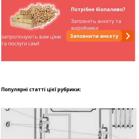
Потрібне біопаливо?
Заповніть анкету та
виробники
Заповнити анкету
запропонують вам ціни
та послуги самі!
Популярні статті цієї рубрики: