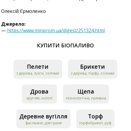
Олексій Єрмоленко
Джерело:
—
https://www.minprom.ua/digest/251324.html
КУПИТИ БІОПАЛИВО
Пелети
Брикети
з дерева, лузги, соломи
з дерева, торфу, соломи
Дрова
Щепа
кругляк, колоті
технологічна, паливна
Деревне вугілля
Торф
фасоване, для гриля
торфобрикет, руф