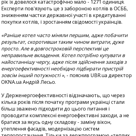
рік їх довелося катастрофічно мало - 1271 одиниця.
Експерти пов'язують це з забороною котлів в ОСББ,
зниженням частки державної участі в кредитуванні
покупки котлів, і зростанням свідомості українців.
«Раніше котел часто міняли першим, адже побачити
результат, скоротивши таким чином витрати, дуже
просто. Але в довгостроковій перспективі це
неправильне вкладення. Котел потрібно купувати в
найостаннішу чергу, адже після здійснення заходів з
енергоефективності необхідно підбирати пристрій
зовсім інший потужності »
, - пояснив UBR.ua директор
OKNA.ua Андрій Лесьо.
У Держенергоефективності відзначають, що через
кілька років після початку програми українці стали
більш зважено підходити до цього питання і
проводити комплексні енергоефективні заходи, а не
братися за якусь одну складову - заміну вікон,
утеплення фасадів, модернізацію систем
теплопостачання. Тільки за держпрограмою «теплих