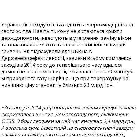
Українці не шкодують вкладати в енергомодернізації
свого житла. Навіть ті, кому не дістаються крихти
держдопомоги, інвестують в утеплення, заміну вікон
та опалювальних котлів з власної кишені мільярди
гривень. Як підрахували для UBR.ua в
Держенергоефективності, завдяки всьому комплексу
заходів з 2014 року до теперішнього часу вдалося
домогтися економії енергії, еквівалентної 270 млн куб.
м природного газу щорічно, що при перерахунку на
нинішню ціну становить близько 23 млрд грн.
«Зі старту в 2014 році програми« зелених кредитів »нею
скористалося 525 тис. Домогосподарств, включаючи
ОСББ. З боку держави за цей час виділено 2,4 млрд грн.,
А загальна сума інвестицій на енергоефективні заходи,
вважаючи також і витрати самих домогосподарств,