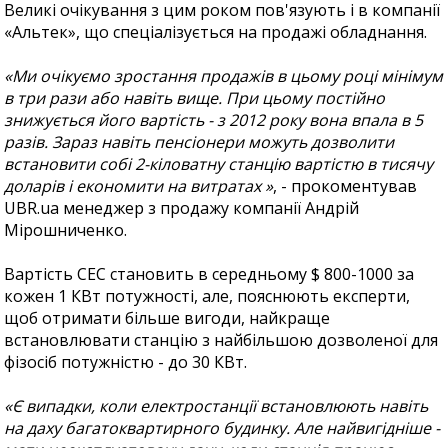
Великі очікування з цим роком пов'язують і в компанії
«Альтек», що спеціалізується на продажі обладнання.
«Ми очікуємо зростання продажів в цьому році мінімум
в три рази або навіть вище. При цьому постійно
знижується його вартість - з 2012 року вона впала в 5
разів. Зараз навіть пенсіонери можуть дозволити
встановити собі 2-кіловатну станцію вартістю в тисячу
доларів і економити на витратах »
, - прокоментував
UBR.ua менеджер з продажу компанії Андрій
Мірошниченко.
Вартість СЕС становить в середньому $ 800-1000 за
кожен 1 КВт потужності, але, пояснюють експерти,
щоб отримати більше вигоди, найкраще
встановлювати станцію з найбільшою дозволеної для
фізосіб потужністю - до 30 КВт.
«Є випадки, коли електростанції встановлюють навіть
на даху багатоквартирного будинку. Але найвигідніше -