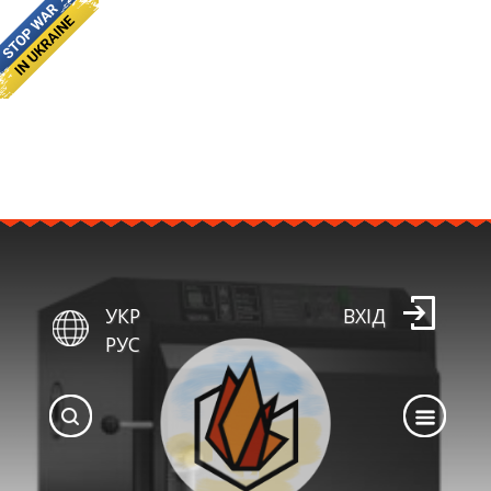
УКР
ВХІД
РУС