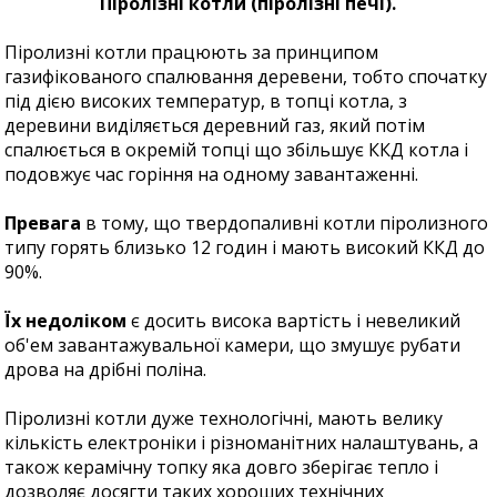
Піролізні котли (піролізні печі).
Піролизні котли працюють за принципом
газифікованого спалювання деревени, тобто спочатку
під дією високих температур, в топці котла, з
деревини виділяється деревний газ, який потім
спалюється в окремій топці що збільшує ККД котла і
подовжує час горіння на одному завантаженні.
Превага
в тому, що твердопаливні котли піролизного
типу горять близько 12 годин і мають високий ККД до
90%.
Їх недоліком
є досить висока вартість і невеликий
об'ем завантажувальної камери, що змушує рубати
дрова на дрібні поліна.
Піролизні котли дуже технологічні, мають велику
кількість електроніки і різноманітних налаштувань, а
також керамічну топку яка довго зберігає тепло і
дозволяє досягти таких хороших технічних