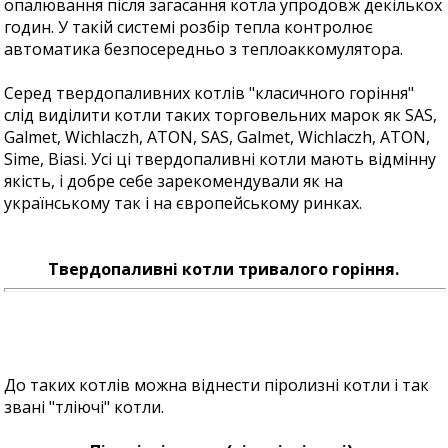
опалювання після загасання котла упродовж декількох
годин. У такій системі розбір тепла контролює
автоматика безпосередньо з теплоаккомулятора.
Серед твердопаливних котлів "класичного горіння"
слід виділити котли таких торговельних марок як SAS,
Galmet, Wichlaczh, ATON, SAS, Galmet, Wichlaczh, ATON,
Sime, Biasi. Усі ці твердопаливні котли мають відмінну
якість, і добре себе зарекомендували як на
українському так і на європейському ринках.
Твердопаливні котли тривалого горіння.
До таких котлів можна віднести піролизні котли і так
звані "тліючі" котли.