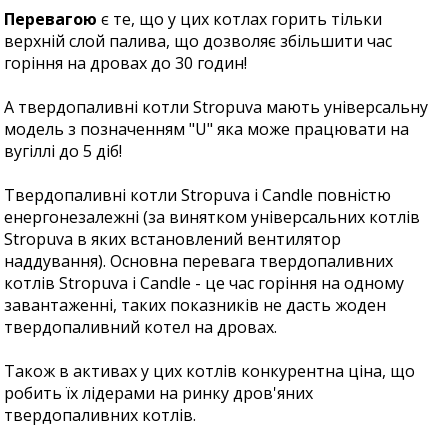
Перевагою
є те, що у цих котлах горить тільки
верхній слой палива, що дозволяє збільшити час
горіння на дровах до 30 годин!
А твердопаливні котли Stropuva мають універсальну
модель з позначенням "U" яка може працювати на
вугіллі до 5 діб!
Твердопаливні котли Stropuva і Candle повністю
енергонезалежні (за винятком універсальних котлів
Stropuva в яких встановлений вентилятор
наддування). Основна перевага твердопаливних
котлів Stropuva і Candle - це час горіння на одному
завантаженні, таких показників не дасть жоден
твердопаливний котел на дровах.
Також в активах у цих котлів конкурентна ціна, що
робить їх лідерами на ринку дров'яних
твердопаливних котлів.