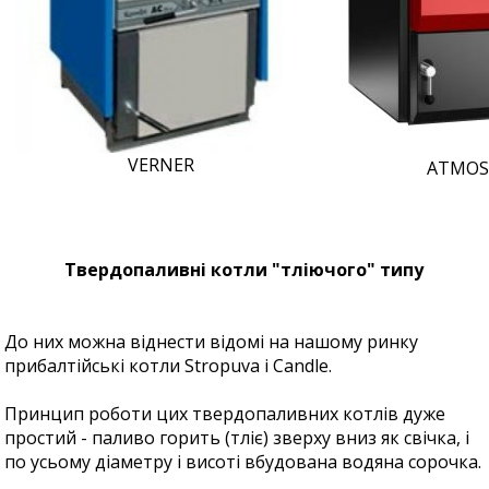
VERNER
ATMO
Твердопаливні котли "тліючого" типу
До них можна віднести відомі на нашому ринку
прибалтійські котли Stropuva і Candle.
Принцип роботи цих твердопаливних котлів дуже
простий - паливо горить (тліє) зверху вниз як свічка, і
по усьому діаметру і висоті вбудована водяна сорочка.