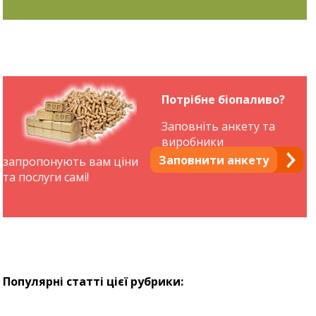
Потрібне біопаливо?
Заповніть анкету та
виробники
Заповнити анкету
запропонують вам ціни
та послуги самі!
Популярні статті цієї рубрики: