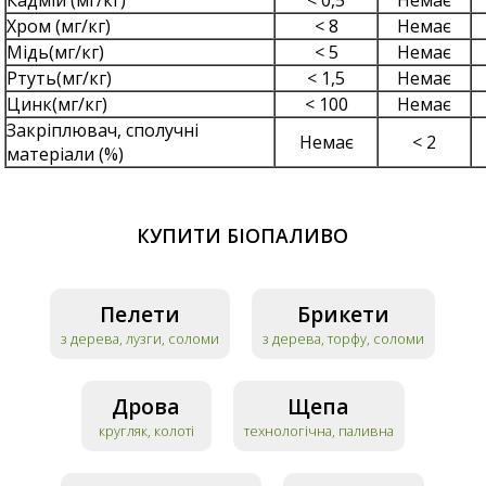
Хром (мг/кг)
< 8
Немає
Мідь(мг/кг)
< 5
Немає
Ртуть(мг/кг)
< 1,5
Немає
Цинк(мг/кг)
< 100
Немає
Закріплювач, сполучні
Немає
< 2
матеріали (%)
КУПИТИ БІОПАЛИВО
Пелети
Брикети
з дерева, лузги, соломи
з дерева, торфу, соломи
Дрова
Щепа
кругляк, колоті
технологічна, паливна