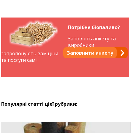
Потрібне біопаливо?
Заповніть анкету та
виробники
Заповнити анкету
запропонують вам ціни
та послуги самі!
Популярні статті цієї рубрики: