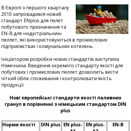
В Європі з першого кварталу
2010 запровадився новий
стандарт ENplus для пелет
побутового призначення та
EN-В для «індустріальних»
пеллет, які використовуються в промислових
підприємствах і комунальних котелень.
Ініціатором розробки нових стандартів виступила
Німеччина. Введення окремого стандарту якості для
побутових і промислових пеллет дозволить вести
чіткий облік споживання і контролювати якість
продукції.
Нові європейські стандарти якості паливних
гранул в порівнянні з німецьким стандартом DIN
plus
Норми якості
DIN plus
EN plus-
EN plus-
EN-B
A1
A2