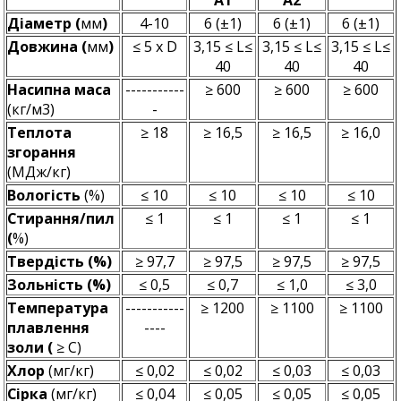
Діаметр (
мм
)
4-10
6 (±1)
6 (±1)
6 (±1)
Довжина (
мм
)
≤ 5 х D
3,15 ≤ L≤
3,15 ≤ L≤
3,15 ≤ L≤
40
40
40
Насипна маса
-----------
≥ 600
≥ 600
≥ 600
(кг/м3)
-
Теплота
≥ 18
≥ 16,5
≥ 16,5
≥ 16,0
згорання
(МДж/кг)
Вологість
(%)
≤ 10
≤ 10
≤ 10
≤ 10
Стирання/пил
≤ 1
≤ 1
≤ 1
≤ 1
(
%)
Твердість (%)
≥ 97,7
≥ 97,5
≥ 97,5
≥ 97,5
Зольність (%)
≤ 0,5
≤ 0,7
≤ 1,0
≤ 3,0
Температура
-----------
≥ 1200
≥ 1100
≥ 1100
плавлення
----
золи (
≥ С)
Хлор
(мг/кг)
≤ 0,02
≤ 0,02
≤ 0,03
≤ 0,03
Сірка
(мг/кг)
≤ 0,04
≤ 0,05
≤ 0,05
≤ 0,05