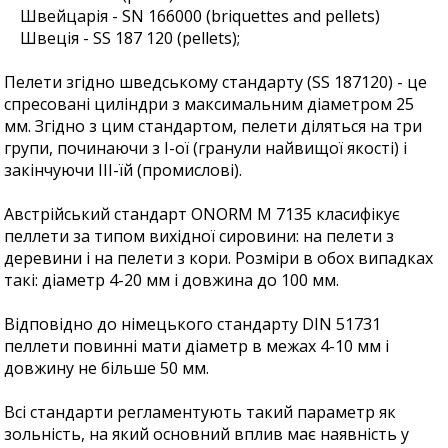
Швейцарія - SN 166000 (briquettes and pellets)
Швеція - SS 187 120 (pellets);
Пелети згідно шведському стандарту (SS 187120) - це
спресовані циліндри з максимальним діаметром 25
мм. Згідно з цим стандартом, пелети діляться на три
групи, починаючи з I-ої (гранули найвищої якості) і
закінчуючи III-їй (промислові).
Австрійський стандарт ONORM M 7135 класифікує
пеллети за типом вихідної сировини: на пелети з
деревини і на пелети з кори. Розміри в обох випадках
такі: діаметр 4-20 мм і довжина до 100 мм.
Відповідно до німецького стандарту DIN 51731
пеллети повинні мати діаметр в межах 4-10 мм і
довжину не більше 50 мм.
Всі стандарти регламентують такий параметр як
зольність, на який основний вплив має наявність у