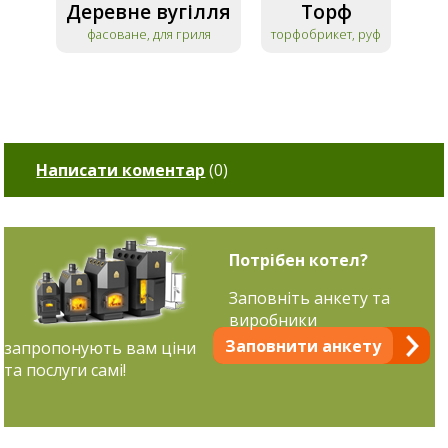
Деревне вугілля
Торф
фасоване, для гриля
торфобрикет, руф
Написати коментар
(
0
)
Потрібен котел?
Заповніть анкету та
виробники
Заповнити анкету
запропонують вам ціни
та послуги самі!