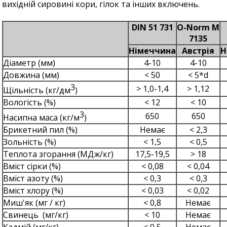
вихідній сировині кори, гілок та інших включень.
DIN 51 731
O-Norm M
7135
Німеччина
Австрія
Н
Діаметр (мм)
4-10
4-10
Довжина (мм)
< 50
< 5*d
3
> 1,0-1,4
> 1,12
Щільність (кг/дм
)
Вологість (%)
< 12
< 10
3
650
650
Насипна маса (кг/м
)
Брикетний пил (%)
Немає
< 2,3
Зольність (%)
< 1,5
< 0,5
Теплота згорання (МДж/кг)
17,5-19,5
> 18
Вміст сірки (%)
< 0,08
< 0,04
Вміст азоту (%)
< 0,3
< 0,3
Вміст хлору (%)
< 0,03
< 0,02
Миш'як (мг / кг)
< 0,8
Немає
Свинець (мг/кг)
< 10
Немає
Кадмій (мг/кг)
< 0,5
Немає