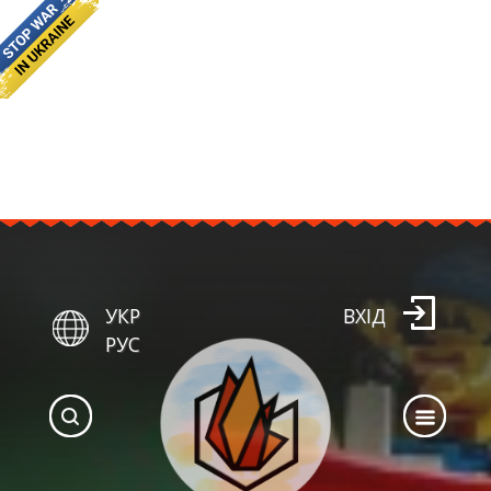
УКР
ВХІД
РУС