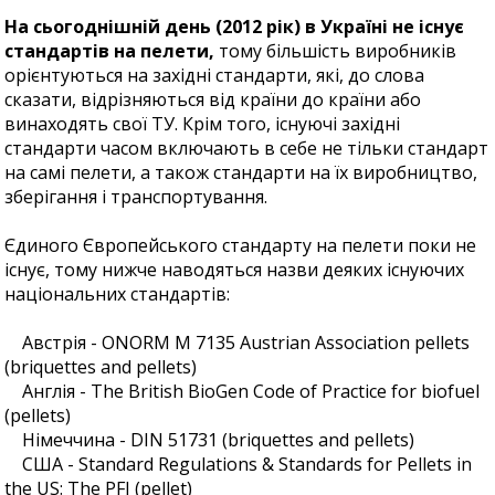
На сьогоднішній день (2012 рік) в Україні не існує
стандартів на пелети,
тому більшість виробників
орієнтуються на західні стандарти, які, до слова
сказати, відрізняються від країни до країни або
винаходять свої ТУ. Крім того, існуючі західні
стандарти часом включають в себе не тільки стандарт
на самі пелети, а також стандарти на їх виробництво,
зберігання і транспортування.
Єдиного Європейського стандарту на пелети поки не
існує, тому нижче наводяться назви деяких існуючих
національних стандартів:
Австрія - ONORM M 7135 Austrian Association pellets
(briquettes and pellets)
Англія - The British BioGen Code of Practice for biofuel
(pellets)
Німеччина - DIN 51731 (briquettes and pellets)
США - Standard Regulations & Standards for Pellets in
the US: The PFI (pellet)